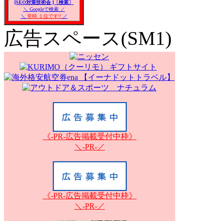
[SEO対策技術会 ]〔検索〕
＼ Googleで検索 ／
＼
常時 １位です!!
／
広告スペース(SM1)
《-PR-広告掲載受付中枠》
＼-PR-／
《-PR-広告掲載受付中枠》
＼-PR-／