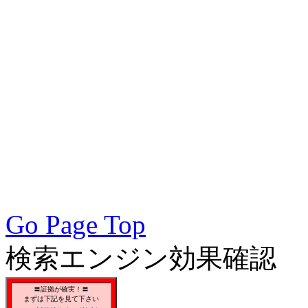
術会, SEO対策, SEO対策
策実践, SEO対策実施会員,
アクセスアップ, アクセ
向上, 集客, エスイーオ
対策SEO, 各種ブラウザー
対策, 無料で使えるSEO対
Go Page Top
検索エンジン効果確認
〓証拠が確実！〓
まずは下記を見て下さい