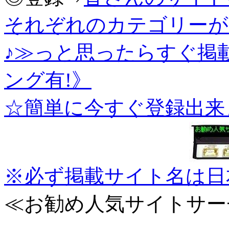
それぞれのカテゴリーが
♪≫っと思ったらすぐ掲
ング有!》
☆簡単に今すぐ登録出来
※必ず掲載サイト名は日
≪お勧め人気サイトサー