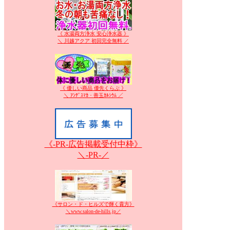
《 水湯両方浄水 安心浄水器 》
＼ 川越アクア 初回完全無料 ／
《 優しい商品 優先くらぶ 》
＼ ｱﾝﾃﾞｽﾏｶ・善玉ｶﾙｼｳﾑ ／
《-PR-広告掲載受付中枠》
＼-PR-／
《サロン・ド・ヒルズで輝く貴方》
＼www.salon-de-hills.jp／