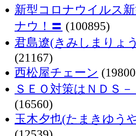
新型コロナウイルス新
ナウ！〓
(100895)
君島遼(きみしまりょ
(21167)
西松屋チェーン
(19800
ＳＥＯ対策はＮＤＳ－
(16560)
玉木夕也(たまきゆう
(12539)