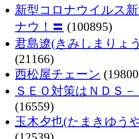
新型コロナウイルス新
ナウ！〓
(100895)
君島遼(きみしまりょ
(21166)
西松屋チェーン
(19800
ＳＥＯ対策はＮＤＳ－
(16559)
玉木夕也(たまきゆう
(12539)