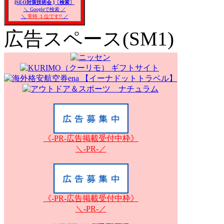
[SEO対策技術会 ]〔検索〕
＼ Googleで検索 ／
＼
常時 １位です!!
／
広告スペース(SM1)
《-PR-広告掲載受付中枠》
＼-PR-／
《-PR-広告掲載受付中枠》
＼-PR-／