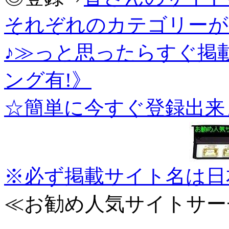
それぞれのカテゴリーが
♪≫っと思ったらすぐ掲
ング有!》
☆簡単に今すぐ登録出来
※必ず掲載サイト名は日
≪お勧め人気サイトサー