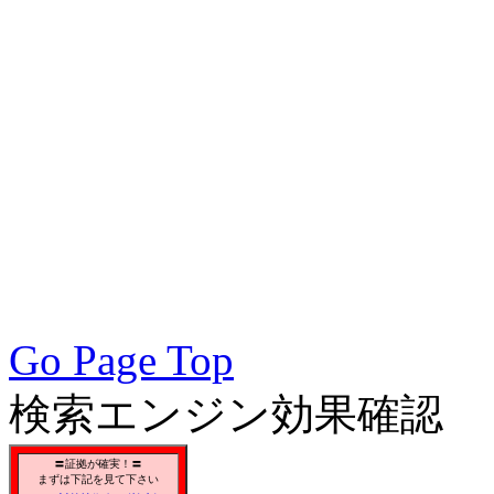
術会, SEO対策, SEO対策
策実践, SEO対策実施会員,
アクセスアップ, アクセ
向上, 集客, エスイーオ
対策SEO, 各種ブラウザー
対策, 無料で使えるSEO対
Go Page Top
検索エンジン効果確認
〓証拠が確実！〓
まずは下記を見て下さい