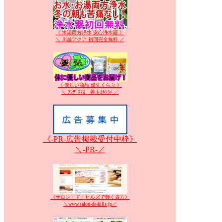
《 水湯両方浄水 安心浄水器 》
＼ 川越アクア 初回完全無料 ／
《 優しい商品 優先くらぶ 》
＼ ｱﾝﾃﾞｽﾏｶ・善玉ｶﾙｼｳﾑ ／
《-PR-広告掲載受付中枠》
＼-PR-／
《サロン・ド・ヒルズで輝く貴方》
＼www.salon-de-hills.jp／