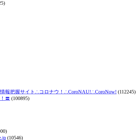
25)
握サイト∴コロナウ！∴CoroNAU!∴CoroNow!
(112245)
！〓
(100895)
00)
jp
(10546)