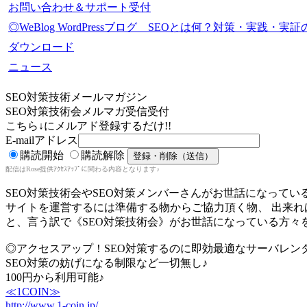
お問い合わせ＆サポート受付
◎WeBlog WordPressブログ SEOとは何？対策・実践
ダウンロード
ニュース
SEO対策技術メールマガジン
SEO対策技術会メルマガ受信受付
こちら↓にメルアド登録するだけ!!
E-mailアドレス
購読開始
購読解除
配信はRose提供ｱｸｾｽｱｯﾌﾟに関わる内容となります♪
SEO対策技術会やSEO対策メンバーさんがお世話になってい
サイトを運営するには準備する物からご協力頂く物、 出来
と、言う訳で《SEO対策技術会》がお世話になっている方々
◎アクセスアップ！SEO対策するのに即効最適なサーバレン
SEO対策の妨げになる制限など一切無し♪
100円から利用可能♪
≪1COIN≫
http://www.1-coin.jp/