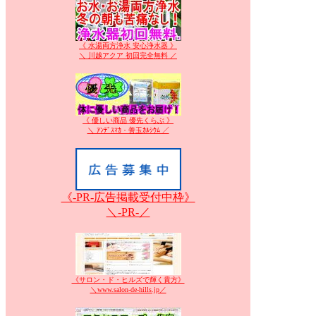
《 水湯両方浄水 安心浄水器 》
＼ 川越アクア 初回完全無料 ／
《 優しい商品 優先くらぶ 》
＼ ｱﾝﾃﾞｽﾏｶ・善玉ｶﾙｼｳﾑ ／
《-PR-広告掲載受付中枠》
＼-PR-／
《サロン・ド・ヒルズで輝く貴方》
＼www.salon-de-hills.jp／