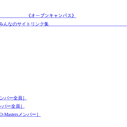
ﾙ!! 《オープンキャンパス》
◎みんなのサイトリンク集 ◎新設!ア
ンバー全員］
ンバー全員］
tersメンバー］