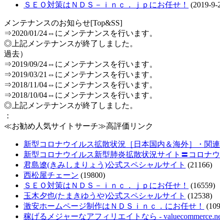
ＳＥＯ対策はＮＤＳ－ｉｎｃ．ｊｐにお任せ！
(2019-9-
メンテナンスのお知らせ[Top&SS]
⇒2020/01/24⇔にメンテナンスを行います。
◎上記メンテナンスが終了しました。
過去）
⇒2019/09/24⇔にメンテナンスを行います。
⇒2019/03/21⇔にメンテナンスを行います。
⇒2018/11/04⇔にメンテナンスを行います。
⇒2018/10/04⇔にメンテナンスを行います。
◎上記メンテナンスが終了しました。
：
≪お勧め人気サイトサーチ≫高評価リンク
新型コロナウイルス拡散状況［日本国内＆海外］・関連情報把
新型コロナウイルス新型肺炎拡散状況サイト〓コロナウ
君島遼(きみしまりょう)公式スペシャルサイト
(21166)
西松屋チェーン
(19800)
ＳＥＯ対策はＮＤＳ－ｉｎｃ．ｊｐにお任せ！
(16559)
玉木夕也(たまきゆうや)公式スペシャルサイト
(12538)
激安ホームページ制作はＮＤＳｉｎｃ．にお任せ！
(109
稼げるメジャーなアフィリエイトなら - valuecommerce.ne.