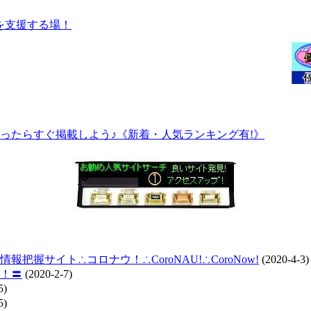
ったらすぐ掲載しよう♪《新着・人気ランキング有!》
握サイト∴コロナウ！∴CoroNAU!∴CoroNow!
(2020-4-3)
！〓
(2020-2-7)
5)
5)