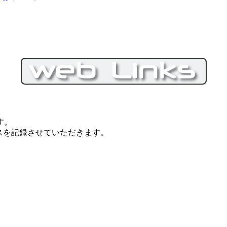
す。
スを記録させていただきます。
イルSEO対策技術会, PC・モバイルSEO対策技術会, SEO対策, S
セスアップ対策, アクセスアップ向上, 集客, エスイーオー対策技術会