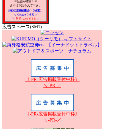
〓証拠が確実！〓
まずは下記を見て下さい
[SEO対策技術会 ]〔検索〕
＼ Googleで検索 ／
＼
常時 １位です!!
／
広告スペース(SM1)
《-PR-広告掲載受付中枠》
＼-PR-／
《-PR-広告掲載受付中枠》
＼-PR-／