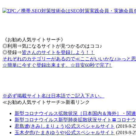
《お勧め人気サイトサーチ》
◎利用⇒気になるサイトが見つかるのはココ♪
◎登録⇒
皆さんのサイトを登録しよう！！
それぞれのカテゴリーがあるので≪ここがいいかな♪≫っと思
☆簡単に今すぐ登録出来ます。☆目安60秒で完了!
※必ず掲載サイト名は日本語でご記入下さい。
≪お勧め人気サイトサーチ≫新着リンク
新型コロナウイルス拡散状況［日本国内＆海外］・関連情報把
新型コロナウイルス新型肺炎拡散状況サイト〓コロナウ
君島遼(きみしまりょう)公式スペシャルサイト
(2019-9-2
玉木夕也(たまきゆうや)公式スペシャルサイト
(2019-9-2