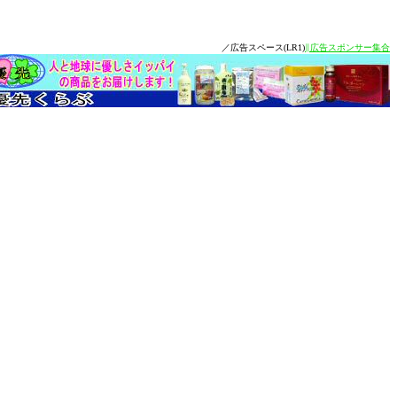
／広告スペース(LR1)
∥広告スポンサー集合