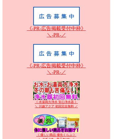
《-PR-広告掲載受付中枠》
＼-PR-／
《-PR-広告掲載受付中枠》
＼-PR-／
《 水湯両方浄水 安心浄水器 》
＼ 川越アクア 初回完全無料 ／
《 優しい商品 優先くらぶ 》