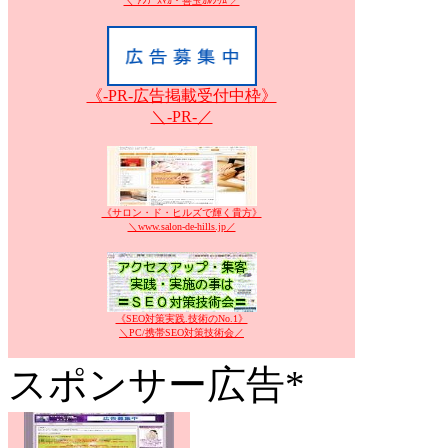
＼ ｱﾝﾃﾞｽﾏｶ・善玉ｶﾙｼｳﾑ ／
《-PR-広告掲載受付中枠》
＼-PR-／
《サロン・ド・ヒルズで輝く貴方》
＼www.salon-de-hills.jp／
《SEO対策実践.技術のNo.1》
＼PC/携帯SEO対策技術会／
スポンサー広告*