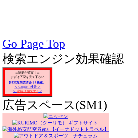
対策SEO, 各種ブラウザー
対策, 無料で使えるSEO対
Go Page Top
検索エンジン効果確認
〓証拠が確実！〓
まずは下記を見て下さい
[SEO対策技術会 ]〔検索〕
＼ Googleで検索 ／
＼
常時 １位です!!
／
広告スペース(SM1)