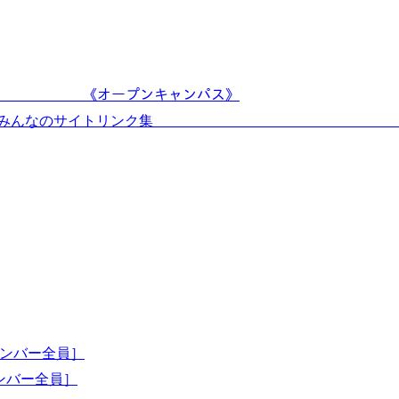
ﾙ!! 《オープンキャンパス》
◎みんなのサイトリンク集 ◎新設!ア
ンバー全員］
ンバー全員］