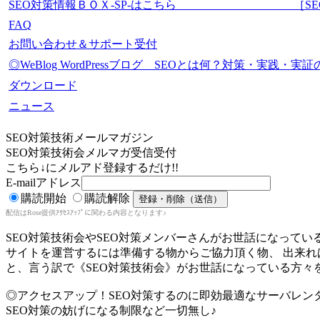
SEO対策情報ＢＯＸ-SP-はこちら ［SEO-Mas
FAQ
お問い合わせ＆サポート受付
◎WeBlog WordPressブログ SEOとは何？対策・実践
ダウンロード
ニュース
SEO対策技術メールマガジン
SEO対策技術会メルマガ受信受付
こちら↓にメルアド登録するだけ!!
E-mailアドレス
購読開始
購読解除
配信はRose提供ｱｸｾｽｱｯﾌﾟに関わる内容となります♪
SEO対策技術会やSEO対策メンバーさんがお世話になってい
サイトを運営するには準備する物からご協力頂く物、 出来
と、言う訳で《SEO対策技術会》がお世話になっている方々
◎アクセスアップ！SEO対策するのに即効最適なサーバレン
SEO対策の妨げになる制限など一切無し♪