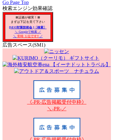
Go Page Top
検索エンジン効果確認
〓証拠が確実！〓
まずは下記を見て下さい
[SEO対策技術会 ]〔検索〕
＼ Googleで検索 ／
＼
常時 １位です!!
／
広告スペース(SM1)
《-PR-広告掲載受付中枠》
＼-PR-／
《-PR-広告掲載受付中枠》