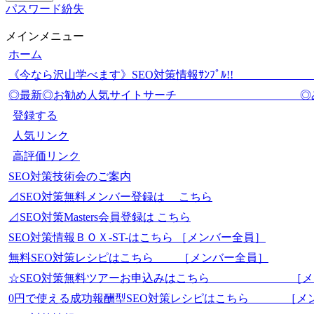
パスワード紛失
メインメニュー
ホーム
《今なら沢山学べます》SEO対策情報ｻﾝﾌﾟ
◎最新◎お勧め人気サイトサーチ 
登録する
人気リンク
高評価リンク
SEO対策技術会のご案内
⊿SEO対策無料メンバー登録は こちら
⊿SEO対策Masters会員登録は こちら
SEO対策情報ＢＯＸ-ST-はこちら ［メンバー全員］
無料SEO対策レシピはこちら ［メンバー全員］
☆SEO対策無料ツアーお申込みはこちら ［メ
0円で使える成功報酬型SEO対策レシピはこちら ［メ