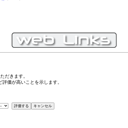
いただきます。
ほど評価が高いことを示します。
イルSEO対策技術会, PC・モバイルSEO対策技術会, SEO対策, S
セスアップ対策, アクセスアップ向上, 集客, エスイーオー対策技術会