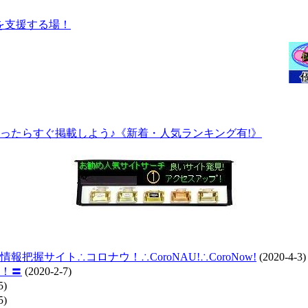
ったらすぐ掲載しよう♪《新着・人気ランキング有!》
握サイト∴コロナウ！∴CoroNAU!∴CoroNow!
(2020-4-3)
！〓
(2020-2-7)
5)
5)