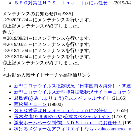
ＳＥＯ対策はＮＤＳ－ｉｎｃ．ｊｐにお任せ！
(2019-9-
メンテナンスのお知らせ[Top&SS]
⇒2020/01/24⇔にメンテナンスを行います。
◎上記メンテナンスが終了しました。
過去）
⇒2019/09/24⇔にメンテナンスを行います。
⇒2019/03/21⇔にメンテナンスを行います。
⇒2018/11/04⇔にメンテナンスを行います。
⇒2018/10/04⇔にメンテナンスを行います。
◎上記メンテナンスが終了しました。
：
≪お勧め人気サイトサーチ≫高評価リンク
新型コロナウイルス拡散状況［日本国内＆海外］・関連情報把
新型コロナウイルス新型肺炎拡散状況サイト〓コロナウ
君島遼(きみしまりょう)公式スペシャルサイト
(21166)
西松屋チェーン
(19800)
ＳＥＯ対策はＮＤＳ－ｉｎｃ．ｊｐにお任せ！
(16559)
玉木夕也(たまきゆうや)公式スペシャルサイト
(12539)
激安ホームページ制作はＮＤＳｉｎｃ．にお任せ！
(109
稼げるメジャーなアフィリエイトなら - valuecommerce.ne.