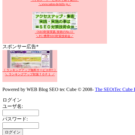
＼www.salon-de-hills.jp／
《SEO対策実践.技術のNo.1》
＼PC/携帯SEO対策技術会／
スポンサー広告*
《 ランキングアップ無料サービス中!! 》
＼ ランキングアップ対策ＴＯＰ１ ／
Powered by WEB Blog SEO tec Cube © 2008-
The SEOtTec Cube P
ログイン
ユーザ名:
パスワード: