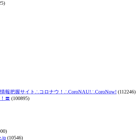
25)
握サイト∴コロナウ！∴CoroNAU!∴CoroNow!
(112246)
！〓
(100895)
00)
jp
(10546)