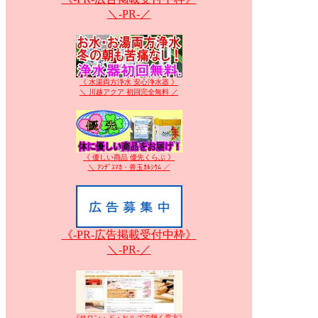
＼-PR-／
《 水湯両方浄水 安心浄水器 》
＼ 川越アクア 初回完全無料 ／
《 優しい商品 優先くらぶ 》
＼ ｱﾝﾃﾞｽﾏｶ・善玉ｶﾙｼｳﾑ ／
《-PR-広告掲載受付中枠》
＼-PR-／
《サロン・ド・ヒルズで輝く貴方》