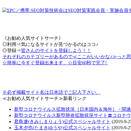
《お勧め人気サイトサーチ》
◎利用⇒気になるサイトが見つかるのはココ♪
◎登録⇒
皆さんのサイトを登録しよう！！
それぞれのカテゴリーがあるので≪ここがいいかな♪≫っと思
☆簡単に今すぐ登録出来ます。☆目安60秒で完了!
※必ず掲載サイト名は日本語でご記入下さい。
≪お勧め人気サイトサーチ≫新着リンク
新型コロナウイルス拡散状況［日本国内＆海外］・関連情報把
新型コロナウイルス新型肺炎拡散状況サイト〓コロナウ
君島遼(きみしまりょう)公式スペシャルサイト
(2019-9-2
玉木夕也(たまきゆうや)公式スペシャルサイト
(2019-9-2