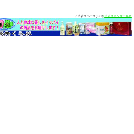
／広告スペース(LR1)
∥広告スポンサー集合