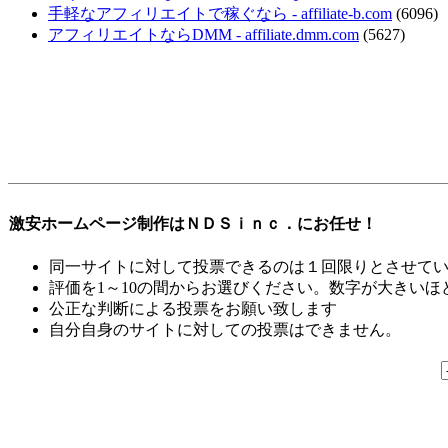
手軽なアフィリエイトで稼ぐなら - affiliate-b.com
(6096)
アフィリエイトならDMM - affiliate.dmm.com
(5627)
激安ホームページ制作はＮＤＳｉｎｃ．にお任せ！
同一サイトに対して投票できるのは１回限りとさせて
評価を1～10の間からお選びください。数字が大きい
公正な判断による投票をお願い致します
自分自身のサイトに対しての投票はできません。
PC／携帯SEO対策技術会, PC・携帯SEO対策技術会, PC／モバ
会員, SEO対策改善, SEO対策技術, アクセスアップ, アク
リアSEO対策, 無料で使えるSEO対策,