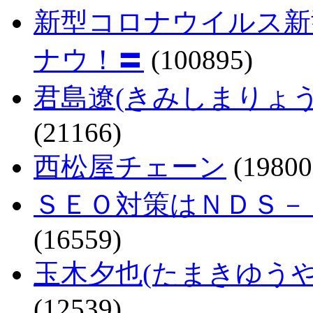
新型コロナウイルス新
ナウ！〓
(100895)
君島遼(きみしまりょ
(21166)
西松屋チェーン
(19800
ＳＥＯ対策はＮＤＳ－
(16559)
玉木夕也(たまきゆう
(12539)