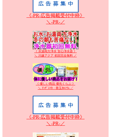
《-PR-広告掲載受付中枠》
＼-PR-／
《 水湯両方浄水 安心浄水器 》
＼ 川越アクア 初回完全無料 ／
《 優しい商品 優先くらぶ 》
＼ ｱﾝﾃﾞｽﾏｶ・善玉ｶﾙｼｳﾑ ／
《-PR-広告掲載受付中枠》
＼-PR-／