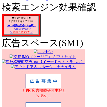
検索エンジン効果確認
〓証拠が確実！〓
まずは下記を見て下さい
[SEO対策技術会 ]〔検索〕
＼ Googleで検索 ／
＼
常時 １位です!!
／
広告スペース(SM1)
《-PR-広告掲載受付中枠》
＼-PR-／