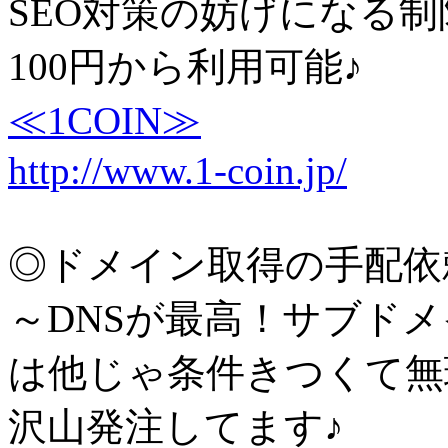
SEO対策の妨げになる制
100円から利用可能♪
≪1COIN≫
http://www.1-coin.jp/
◎ドメイン取得の手配依
～DNSが最高！サブド
は他じゃ条件きつくて無
沢山発注してます♪