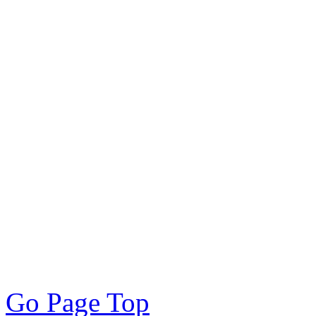
PC／携帯SEO対策技術会,
／モバイルSEO対策技術会
術会, SEO対策, SEO対策
策実践, SEO対策実施会員,
アクセスアップ, アクセ
向上, 集客, エスイーオ
対策SEO, 各種ブラウザー
対策, 無料で使えるSEO対
Go Page Top