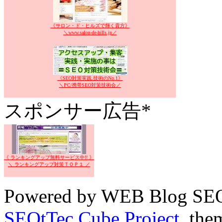
《サロン・ド・ヒルズで輝く貴方》
＼www.salon-de-hills.jp／
《SEO対策実践.技術のNo.1》
＼PC/携帯SEO対策技術会／
スポンサー広告*
《 ランキングアップ無料サービス中!! 》
＼ ランキングアップ対策ＴＯＰ１ ／
Powered by WEB Blog SEO
SEOtTec Cube Project
, the