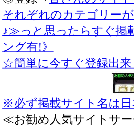
それぞれのカテゴリーが
♪≫っと思ったらすぐ掲
ング有!》
☆簡単に今すぐ登録出来
※必ず掲載サイト名は日
≪お勧め人気サイトサー