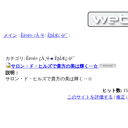
メイン
:
Êë¤é¤·¡¦À¸³è
:
ÈþÍÆ¡¦·ò¹¯
:
カテゴリ: Êë¤é¤·¡¦À¸³è
ÈþÍÆ¡¦·ò¹¯
サロン・ド・ヒルズで貴方の美は輝く‥☆
説明：
サロン・ド・ヒルズで貴方の美は輝く‥☆
ヒット数:
1
このサイトを評価する
|
修正
|
PC／携帯SEO対策技術会,