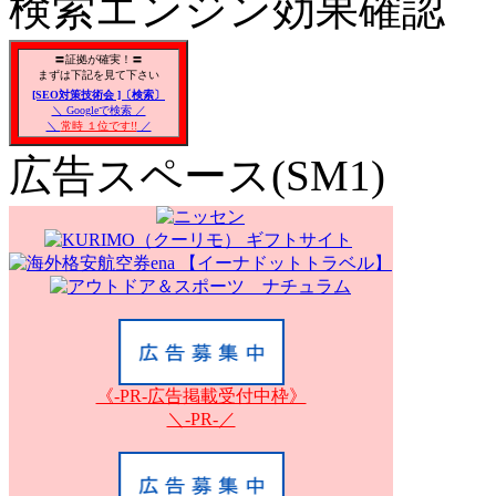
検索エンジン効果確認
〓証拠が確実！〓
まずは下記を見て下さい
[SEO対策技術会 ]〔検索〕
＼ Googleで検索 ／
＼
常時 １位です!!
／
広告スペース(SM1)
《-PR-広告掲載受付中枠》
＼-PR-／