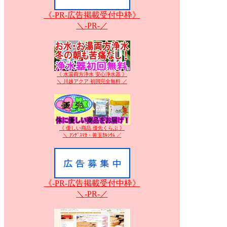
《-PR-広告掲載受付中枠》
＼-PR-／
《 水湯両方浄水 安心浄水器 》
＼ 川越アクア 初回完全無料 ／
《 優しい商品 優先くらぶ 》
＼ ｱﾝﾃﾞｽﾏｶ・善玉ｶﾙｼｳﾑ ／
《-PR-広告掲載受付中枠》
＼-PR-／