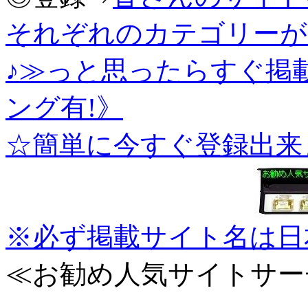
それぞれのカテゴリーが
♪≫っと思ったらすぐ掲
ング有!》
☆簡単に今すぐ登録出来
※必ず掲載サイト名は日
≪お勧め人気サイトサー