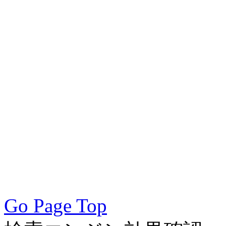
／モバイルSEO対策技術会
術会, SEO対策, SEO対策
策実践, SEO対策実施会員,
アクセスアップ, アクセ
向上, 集客, エスイーオ
対策SEO, 各種ブラウザー
対策, 無料で使えるSEO対
Go Page Top