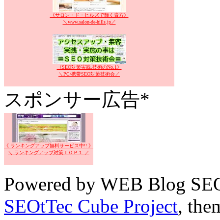
《サロン・ド・ヒルズで輝く貴方》
＼www.salon-de-hills.jp／
《SEO対策実践.技術のNo.1》
＼PC/携帯SEO対策技術会／
スポンサー広告*
《 ランキングアップ無料サービス中!! 》
＼ ランキングアップ対策ＴＯＰ１ ／
Powered by WEB Blog SEO
SEOtTec Cube Project
, the