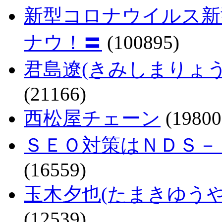
新型コロナウイルス新
ナウ！〓
(100895)
君島遼(きみしまりょ
(21166)
西松屋チェーン
(19800
ＳＥＯ対策はＮＤＳ－
(16559)
玉木夕也(たまきゆう
(12539)