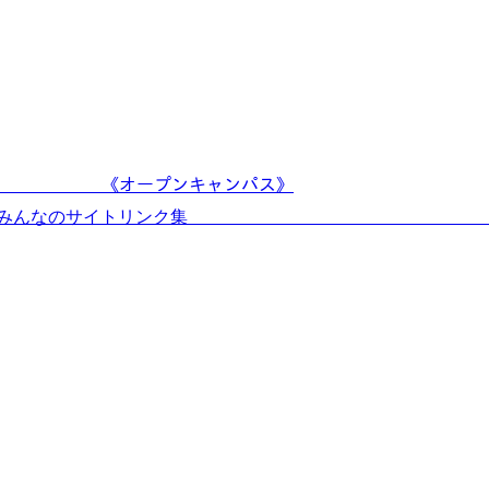
ﾙ!! 《オープンキャンパス》
◎みんなのサイトリンク集 ◎新設!ア