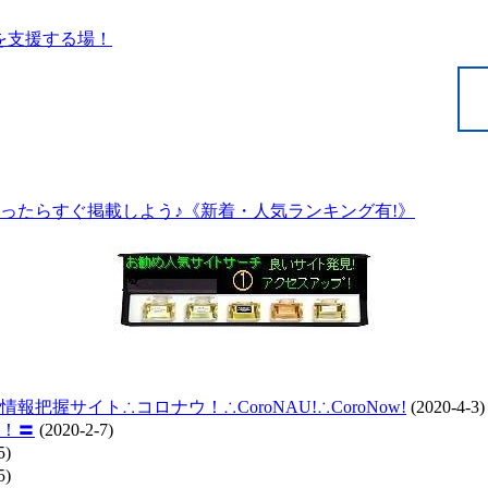
ったらすぐ掲載しよう♪《新着・人気ランキング有!》
握サイト∴コロナウ！∴CoroNAU!∴CoroNow!
(2020-4-3)
！〓
(2020-2-7)
5)
5)