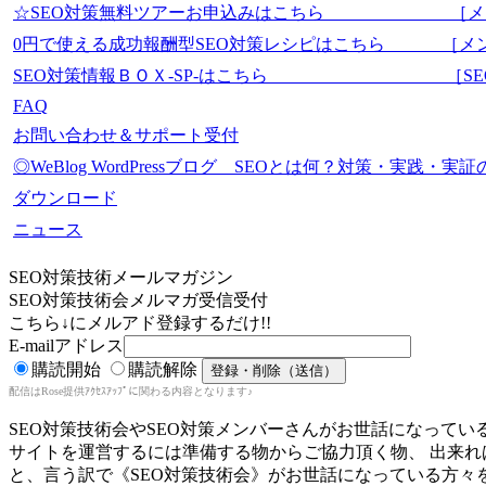
☆SEO対策無料ツアーお申込みはこちら ［メ
0円で使える成功報酬型SEO対策レシピはこちら ［メ
SEO対策情報ＢＯＸ-SP-はこちら ［SEO-Mas
FAQ
お問い合わせ＆サポート受付
◎WeBlog WordPressブログ SEOとは何？対策・実践
ダウンロード
ニュース
SEO対策技術メールマガジン
SEO対策技術会メルマガ受信受付
こちら↓にメルアド登録するだけ!!
E-mailアドレス
購読開始
購読解除
配信はRose提供ｱｸｾｽｱｯﾌﾟに関わる内容となります♪
SEO対策技術会やSEO対策メンバーさんがお世話になってい
サイトを運営するには準備する物からご協力頂く物、 出来
と、言う訳で《SEO対策技術会》がお世話になっている方々