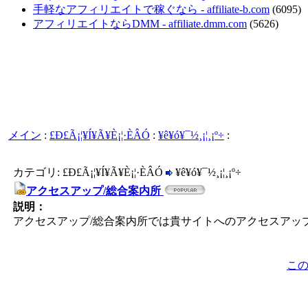
手軽なアフィリエイトで稼ぐなら - affiliate-b.com
(6095)
アフィリエイトならDMM - affiliate.dmm.com
(5626)
メイン
:
£Ð£Ã¡¦¥Í¥Ã¥È¡¦·ÈÂÓ
:
¥ê¥ó¥¯½¸¡¦¸¡º÷
:
カテゴリ: £Ð£Ã¡¦¥Í¥Ã¥È¡¦·ÈÂÓ
¥ê¥ó¥¯½¸¡¦¸¡º÷
アクセスアップ/総合案内所
説明：
アクセスアップ/総合案内所では貴サイトへのアクセスアッ
こ