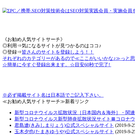
《お勧め人気サイトサーチ》
◎利用⇒気になるサイトが見つかるのはココ♪
◎登録⇒
皆さんのサイトを登録しよう！！
それぞれのカテゴリーがあるので≪ここがいいかな♪≫っと思
☆簡単に今すぐ登録出来ます。☆目安60秒で完了!
※必ず掲載サイト名は日本語でご記入下さい。
≪お勧め人気サイトサーチ≫新着リンク
新型コロナウイルス拡散状況［日本国内＆海外］・関連情報把
新型コロナウイルス新型肺炎拡散状況サイト〓コロナウ
君島遼(きみしまりょう)公式スペシャルサイト
(2019-9-2
玉木夕也(たまきゆうや)公式スペシャルサイト
(2019-9-2