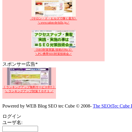
《サロン・ド・ヒルズで輝く貴方》
＼www.salon-de-hills.jp／
《SEO対策実践.技術のNo.1》
＼PC/携帯SEO対策技術会／
スポンサー広告*
《 ランキングアップ無料サービス中!! 》
＼ ランキングアップ対策ＴＯＰ１ ／
Powered by WEB Blog SEO tec Cube © 2008-
The SEOtTec Cube P
ログイン
ユーザ名: