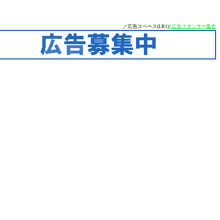
／広告スペース(LR1)
∥広告スポンサー集合