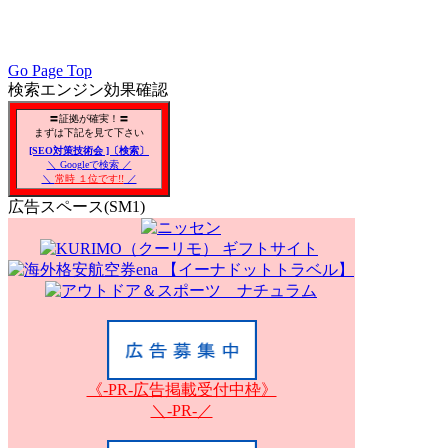
PC／携帯SEO対策技術会, PC・携帯SEO対策技術会, PC／モバ
会員, SEO対策改善, SEO対策技術, アクセスアップ, アク
リアSEO対策, 無料で使えるSEO対策,
Go Page Top
検索エンジン効果確認
〓証拠が確実！〓
まずは下記を見て下さい
[SEO対策技術会 ]〔検索〕
＼ Googleで検索 ／
＼
常時 １位です!!
／
広告スペース(SM1)
《-PR-広告掲載受付中枠》
＼-PR-／