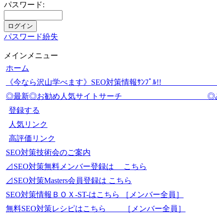
パスワード:
パスワード紛失
メインメニュー
ホーム
《今なら沢山学べます》SEO対策情報ｻﾝﾌﾟ
◎最新◎お勧め人気サイトサーチ 
登録する
人気リンク
高評価リンク
SEO対策技術会のご案内
⊿SEO対策無料メンバー登録は こちら
⊿SEO対策Masters会員登録は こちら
SEO対策情報ＢＯＸ-ST-はこちら ［メンバー全員］
無料SEO対策レシピはこちら ［メンバー全員］