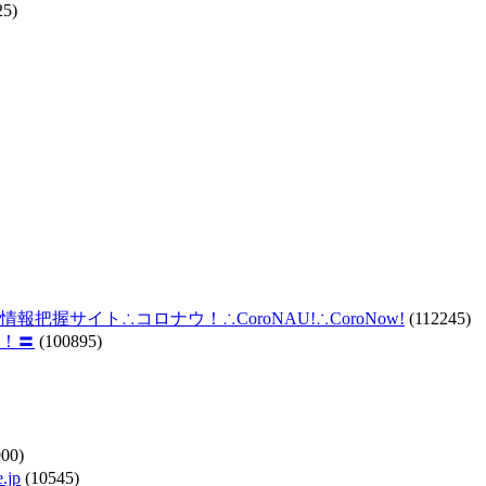
25)
握サイト∴コロナウ！∴CoroNAU!∴CoroNow!
(112245)
！〓
(100895)
00)
jp
(10545)