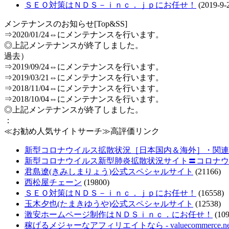
ＳＥＯ対策はＮＤＳ－ｉｎｃ．ｊｐにお任せ！
(2019-9-
メンテナンスのお知らせ[Top&SS]
⇒2020/01/24⇔にメンテナンスを行います。
◎上記メンテナンスが終了しました。
過去）
⇒2019/09/24⇔にメンテナンスを行います。
⇒2019/03/21⇔にメンテナンスを行います。
⇒2018/11/04⇔にメンテナンスを行います。
⇒2018/10/04⇔にメンテナンスを行います。
◎上記メンテナンスが終了しました。
：
≪お勧め人気サイトサーチ≫高評価リンク
新型コロナウイルス拡散状況［日本国内＆海外］・関連情報把
新型コロナウイルス新型肺炎拡散状況サイト〓コロナウ
君島遼(きみしまりょう)公式スペシャルサイト
(21166)
西松屋チェーン
(19800)
ＳＥＯ対策はＮＤＳ－ｉｎｃ．ｊｐにお任せ！
(16558)
玉木夕也(たまきゆうや)公式スペシャルサイト
(12538)
激安ホームページ制作はＮＤＳｉｎｃ．にお任せ！
(109
稼げるメジャーなアフィリエイトなら - valuecommerce.ne.