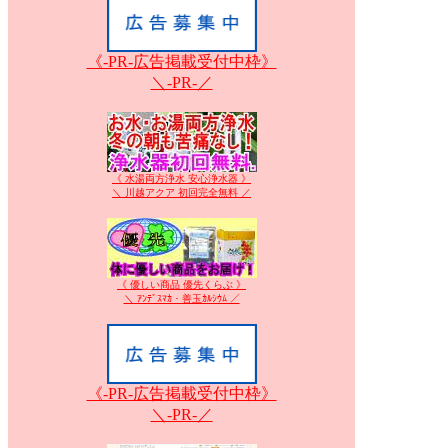
《-PR-広告掲載受付中枠》
＼-PR-／
《 水湯両方浄水 安心浄水器 》
＼ 川越アクア 初回完全無料 ／
《 優しい商品 優先くらぶ 》
＼ ｱﾝﾃﾞｽﾏｶ・善玉ｶﾙｼｳﾑ ／
《-PR-広告掲載受付中枠》
＼-PR-／