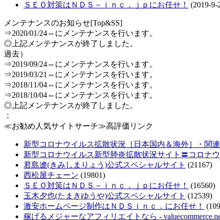
ＳＥＯ対策はＮＤＳ－ｉｎｃ．ｊｐにお任せ！
(2019-9-
メンテナンスのお知らせ[Top&SS]
⇒2020/01/24⇔にメンテナンスを行います。
◎上記メンテナンスが終了しました。
過去）
⇒2019/09/24⇔にメンテナンスを行います。
⇒2019/03/21⇔にメンテナンスを行います。
⇒2018/11/04⇔にメンテナンスを行います。
⇒2018/10/04⇔にメンテナンスを行います。
◎上記メンテナンスが終了しました。
：
≪お勧め人気サイトサーチ≫高評価リンク
新型コロナウイルス拡散状況［日本国内＆海外］・関連情報把
新型コロナウイルス新型肺炎拡散状況サイト〓コロナウ
君島遼(きみしまりょう)公式スペシャルサイト
(21167)
西松屋チェーン
(19801)
ＳＥＯ対策はＮＤＳ－ｉｎｃ．ｊｐにお任せ！
(16560)
玉木夕也(たまきゆうや)公式スペシャルサイト
(12539)
激安ホームページ制作はＮＤＳｉｎｃ．にお任せ！
(109
稼げるメジャーなアフィリエイトなら - valuecommerce.ne.