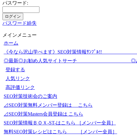
パスワード:
パスワード紛失
メインメニュー
ホーム
《今なら沢山学べます》SEO対策情報ｻﾝﾌﾟ
◎最新◎お勧め人気サイトサーチ 
登録する
人気リンク
高評価リンク
SEO対策技術会のご案内
⊿SEO対策無料メンバー登録は こちら
⊿SEO対策Masters会員登録は こちら
SEO対策情報ＢＯＸ-ST-はこちら ［メンバー全員］
無料SEO対策レシピはこちら ［メンバー全員］