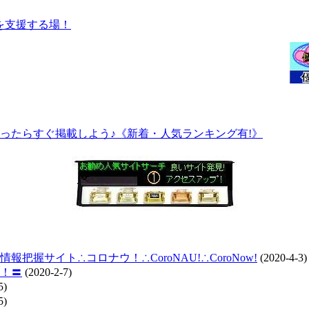
ったらすぐ掲載しよう♪《新着・人気ランキング有!》
握サイト∴コロナウ！∴CoroNAU!∴CoroNow!
(2020-4-3)
！〓
(2020-2-7)
5)
5)