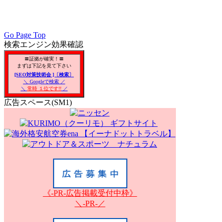
PC／携帯SEO対策技術会, PC・携帯SEO対策技術会, PC／モバ
会員, SEO対策改善, SEO対策技術, アクセスアップ, アク
リアSEO対策, 無料で使えるSEO対策,
Go Page Top
検索エンジン効果確認
〓証拠が確実！〓
まずは下記を見て下さい
[SEO対策技術会 ]〔検索〕
＼ Googleで検索 ／
＼
常時 １位です!!
／
広告スペース(SM1)
《-PR-広告掲載受付中枠》
＼-PR-／