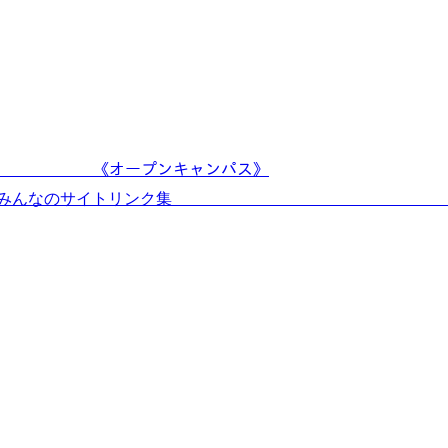
ﾙ!! 《オープンキャンパス》
◎みんなのサイトリンク集 ◎新設!ア