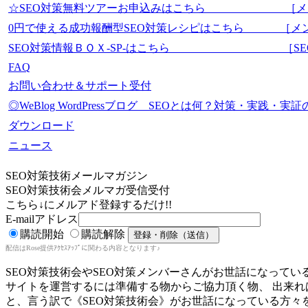
☆SEO対策無料ツアーお申込みはこちら ［メ
0円で使える成功報酬型SEO対策レシピはこちら ［メ
SEO対策情報ＢＯＸ-SP-はこちら ［SEO-Mas
FAQ
お問い合わせ＆サポート受付
◎WeBlog WordPressブログ SEOとは何？対策・実践
ダウンロード
ニュース
SEO対策技術メールマガジン
SEO対策技術会メルマガ受信受付
こちら↓にメルアド登録するだけ!!
E-mailアドレス
購読開始
購読解除
配信はRose提供ｱｸｾｽｱｯﾌﾟに関わる内容となります♪
SEO対策技術会やSEO対策メンバーさんがお世話になってい
サイトを運営するには準備する物からご協力頂く物、 出来
と、言う訳で《SEO対策技術会》がお世話になっている方々