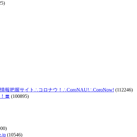
25)
握サイト∴コロナウ！∴CoroNAU!∴CoroNow!
(112246)
！〓
(100895)
00)
jp
(10546)