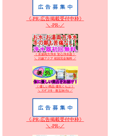
《-PR-広告掲載受付中枠》
＼-PR-／
《 水湯両方浄水 安心浄水器 》
＼ 川越アクア 初回完全無料 ／
《 優しい商品 優先くらぶ 》
＼ ｱﾝﾃﾞｽﾏｶ・善玉ｶﾙｼｳﾑ ／
《-PR-広告掲載受付中枠》
＼-PR-／