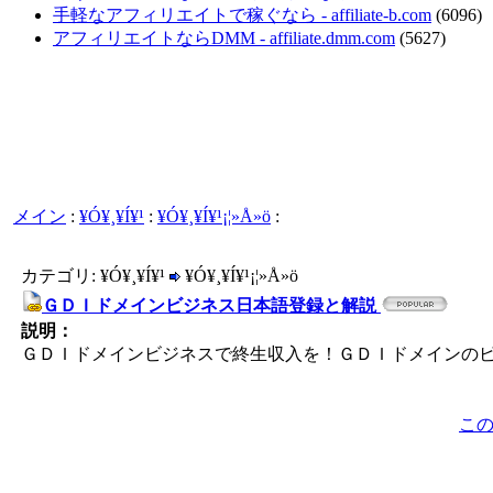
手軽なアフィリエイトで稼ぐなら - affiliate-b.com
(6096)
アフィリエイトならDMM - affiliate.dmm.com
(5627)
メイン
:
¥Ó¥¸¥Í¥¹
:
¥Ó¥¸¥Í¥¹¡¦»Å»ö
:
カテゴリ: ¥Ó¥¸¥Í¥¹
¥Ó¥¸¥Í¥¹¡¦»Å»ö
ＧＤＩドメインビジネス日本語登録と解説
説明：
ＧＤＩドメインビジネスで終生収入を！ＧＤＩドメインの
こ