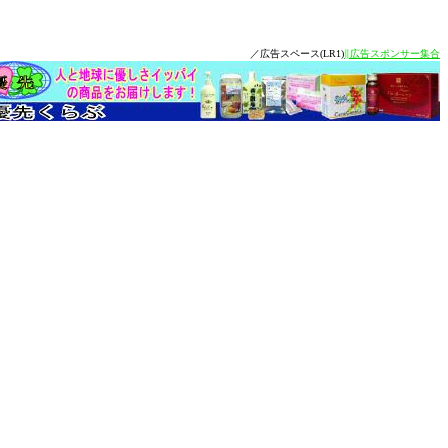
／広告スペース(LR1)
∥広告スポンサー集合