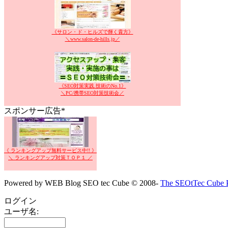
《サロン・ド・ヒルズで輝く貴方》
＼www.salon-de-hills.jp／
《SEO対策実践.技術のNo.1》
＼PC/携帯SEO対策技術会／
スポンサー広告*
《 ランキングアップ無料サービス中!! 》
＼ ランキングアップ対策ＴＯＰ１ ／
Powered by WEB Blog SEO tec Cube © 2008-
The SEOtTec Cube P
ログイン
ユーザ名: