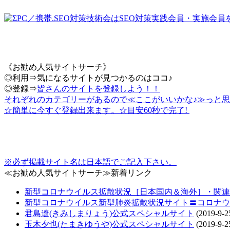
《お勧め人気サイトサーチ》
◎利用⇒気になるサイトが見つかるのはココ♪
◎登録⇒
皆さんのサイトを登録しよう！！
それぞれのカテゴリーがあるので≪ここがいいかな♪≫っと思
☆簡単に今すぐ登録出来ます。☆目安60秒で完了!
※必ず掲載サイト名は日本語でご記入下さい。
≪お勧め人気サイトサーチ≫新着リンク
新型コロナウイルス拡散状況［日本国内＆海外］・関連情報把
新型コロナウイルス新型肺炎拡散状況サイト〓コロナウ
君島遼(きみしまりょう)公式スペシャルサイト
(2019-9-2
玉木夕也(たまきゆうや)公式スペシャルサイト
(2019-9-2