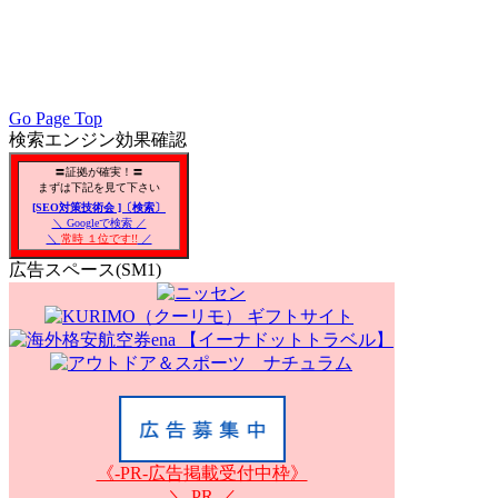
PC／携帯SEO対策技術会, PC・携帯SEO対策技術会, PC／モバ
会員, SEO対策改善, SEO対策技術, アクセスアップ, アク
リアSEO対策, 無料で使えるSEO対策,
Go Page Top
検索エンジン効果確認
〓証拠が確実！〓
まずは下記を見て下さい
[SEO対策技術会 ]〔検索〕
＼ Googleで検索 ／
＼
常時 １位です!!
／
広告スペース(SM1)
《-PR-広告掲載受付中枠》
＼-PR-／