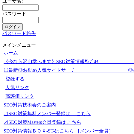
ユーザ名:
パスワード:
パスワード紛失
メインメニュー
ホーム
《今なら沢山学べます》SEO対策情報ｻﾝﾌﾟ
◎最新◎お勧め人気サイトサーチ 
登録する
人気リンク
高評価リンク
SEO対策技術会のご案内
⊿SEO対策無料メンバー登録は こちら
⊿SEO対策Masters会員登録は こちら
SEO対策情報ＢＯＸ-ST-はこちら ［メンバー全員］