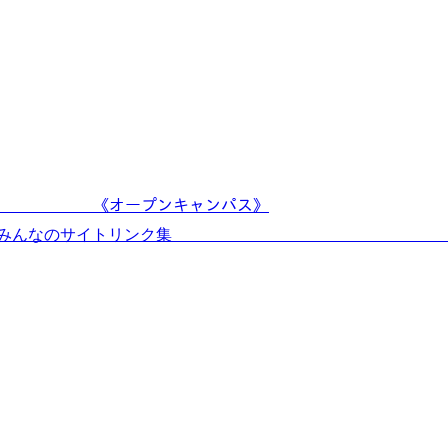
ﾙ!! 《オープンキャンパス》
◎みんなのサイトリンク集 ◎新設!ア