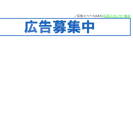
／広告スペース(LR1)
∥広告スポンサー集合