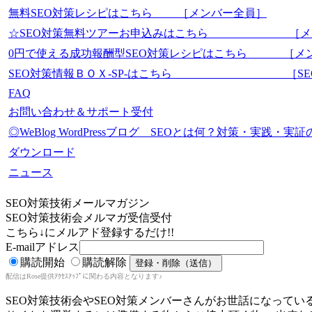
無料SEO対策レシピはこちら ［メンバー全員］
☆SEO対策無料ツアーお申込みはこちら ［メ
0円で使える成功報酬型SEO対策レシピはこちら ［メ
SEO対策情報ＢＯＸ-SP-はこちら ［SEO-Mas
FAQ
お問い合わせ＆サポート受付
◎WeBlog WordPressブログ SEOとは何？対策・実践
ダウンロード
ニュース
SEO対策技術メールマガジン
SEO対策技術会メルマガ受信受付
こちら↓にメルアド登録するだけ!!
E-mailアドレス
購読開始
購読解除
配信はRose提供ｱｸｾｽｱｯﾌﾟに関わる内容となります♪
SEO対策技術会やSEO対策メンバーさんがお世話になってい