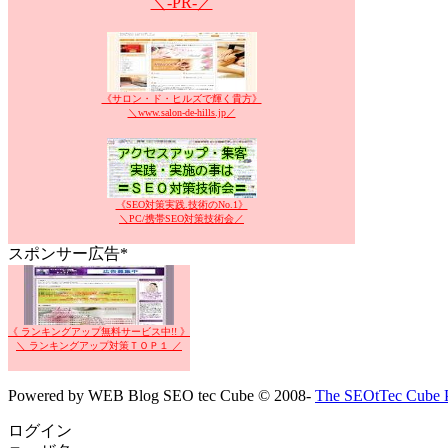
＼-PR-／
《サロン・ド・ヒルズで輝く貴方》
＼www.salon-de-hills.jp／
《SEO対策実践.技術のNo.1》
＼PC/携帯SEO対策技術会／
スポンサー広告*
《 ランキングアップ無料サービス中!! 》
＼ ランキングアップ対策ＴＯＰ１ ／
Powered by WEB Blog SEO tec Cube © 2008-
The SEOtTec Cube P
ログイン