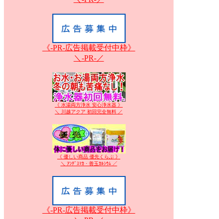
《-PR-広告掲載受付中枠》
＼-PR-／
《 水湯両方浄水 安心浄水器 》
＼ 川越アクア 初回完全無料 ／
《 優しい商品 優先くらぶ 》
＼ ｱﾝﾃﾞｽﾏｶ・善玉ｶﾙｼｳﾑ ／
《-PR-広告掲載受付中枠》