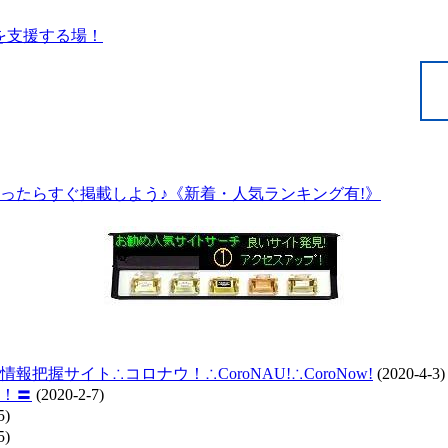
ったらすぐ掲載しよう♪《新着・人気ランキング有!》
握サイト∴コロナウ！∴CoroNAU!∴CoroNow!
(2020-4-3)
！〓
(2020-2-7)
5)
5)