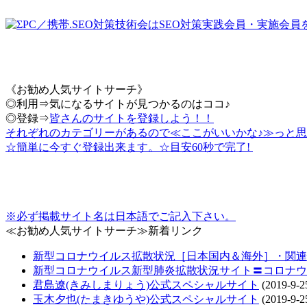
《お勧め人気サイトサーチ》
◎利用⇒気になるサイトが見つかるのはココ♪
◎登録⇒
皆さんのサイトを登録しよう！！
それぞれのカテゴリーがあるので≪ここがいいかな♪≫っと思
☆簡単に今すぐ登録出来ます。☆目安60秒で完了!
※必ず掲載サイト名は日本語でご記入下さい。
≪お勧め人気サイトサーチ≫新着リンク
新型コロナウイルス拡散状況［日本国内＆海外］・関連情報把
新型コロナウイルス新型肺炎拡散状況サイト〓コロナウ
君島遼(きみしまりょう)公式スペシャルサイト
(2019-9-2
玉木夕也(たまきゆうや)公式スペシャルサイト
(2019-9-2