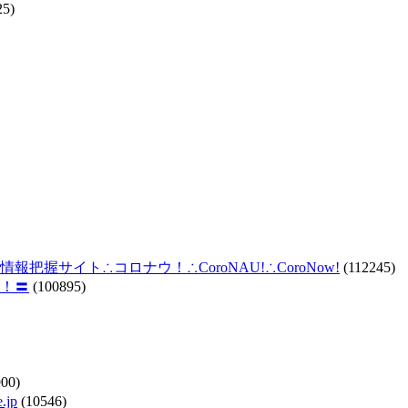
25)
握サイト∴コロナウ！∴CoroNAU!∴CoroNow!
(112245)
！〓
(100895)
00)
jp
(10546)