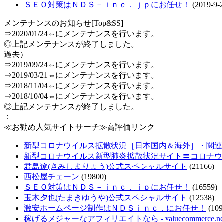
ＳＥＯ対策はＮＤＳ－ｉｎｃ．ｊｐにお任せ！
(2019-9-
メンテナンスのお知らせ[Top&SS]
⇒2020/01/24⇔にメンテナンスを行います。
◎上記メンテナンスが終了しました。
過去）
⇒2019/09/24⇔にメンテナンスを行います。
⇒2019/03/21⇔にメンテナンスを行います。
⇒2018/11/04⇔にメンテナンスを行います。
⇒2018/10/04⇔にメンテナンスを行います。
◎上記メンテナンスが終了しました。
：
≪お勧め人気サイトサーチ≫高評価リンク
新型コロナウイルス拡散状況［日本国内＆海外］・関連情報把
新型コロナウイルス新型肺炎拡散状況サイト〓コロナウ
君島遼(きみしまりょう)公式スペシャルサイト
(21166)
西松屋チェーン
(19800)
ＳＥＯ対策はＮＤＳ－ｉｎｃ．ｊｐにお任せ！
(16559)
玉木夕也(たまきゆうや)公式スペシャルサイト
(12538)
激安ホームページ制作はＮＤＳｉｎｃ．にお任せ！
(109
稼げるメジャーなアフィリエイトなら - valuecommerce.ne.