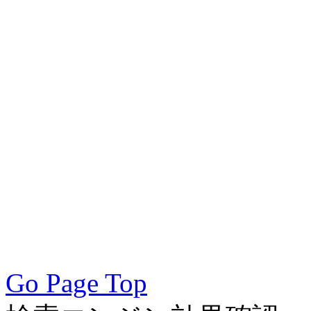
／モバイルSEO対策技術会
術会, SEO対策, SEO対策
策実践, SEO対策実施会員,
アクセスアップ, アクセ
向上, 集客, エスイーオ
対策SEO, 各種ブラウザー
対策, 無料で使えるSEO対
Go Page Top