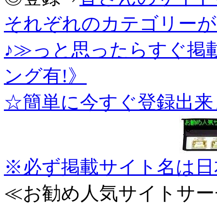
それぞれのカテゴリーが
♪≫っと思ったらすぐ掲
ング有!》
☆簡単に今すぐ登録出来
※必ず掲載サイト名は日
≪お勧め人気サイトサー