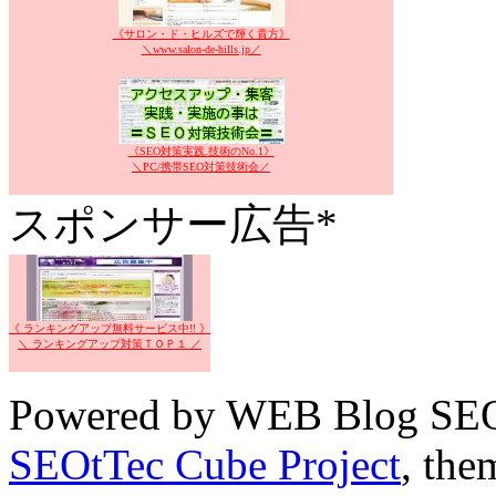
《サロン・ド・ヒルズで輝く貴方》
＼www.salon-de-hills.jp／
《SEO対策実践.技術のNo.1》
＼PC/携帯SEO対策技術会／
スポンサー広告*
《 ランキングアップ無料サービス中!! 》
＼ ランキングアップ対策ＴＯＰ１ ／
Powered by WEB Blog SEO
SEOtTec Cube Project
, the