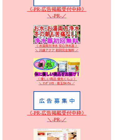
《-PR-広告掲載受付中枠》
＼-PR-／
《 水湯両方浄水 安心浄水器 》
＼ 川越アクア 初回完全無料 ／
《 優しい商品 優先くらぶ 》
＼ ｱﾝﾃﾞｽﾏｶ・善玉ｶﾙｼｳﾑ ／
《-PR-広告掲載受付中枠》
＼-PR-／