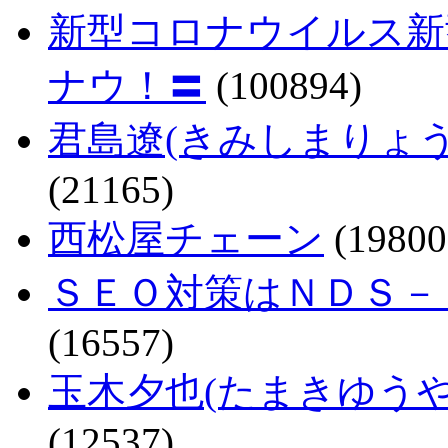
新型コロナウイルス新
ナウ！〓
(100894)
君島遼(きみしまりょ
(21165)
西松屋チェーン
(19800
ＳＥＯ対策はＮＤＳ－
(16557)
玉木夕也(たまきゆう
(12537)