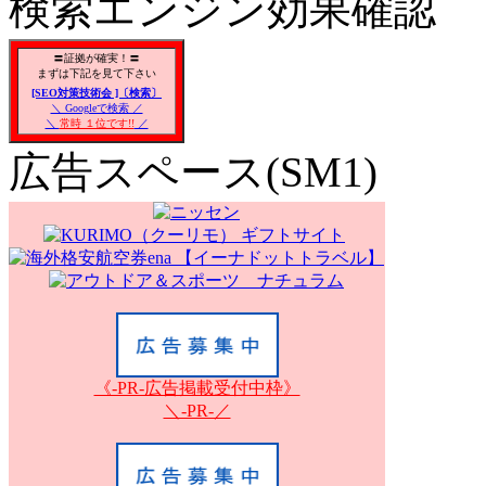
検索エンジン効果確認
〓証拠が確実！〓
まずは下記を見て下さい
[SEO対策技術会 ]〔検索〕
＼ Googleで検索 ／
＼
常時 １位です!!
／
広告スペース(SM1)
《-PR-広告掲載受付中枠》
＼-PR-／