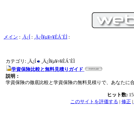
メイン
:
¸Ä¿Í
:
¸Ä¿Í¥µ¥¤¥ÈÁ´ÈÌ
:
カテゴリ: ¸Ä¿Í
¸Ä¿Í¥µ¥¤¥ÈÁ´ÈÌ
学資保険比較と無料見積りガイド
説明：
学資保険の徹底比較と学資保険の無料見積りで、あなたに
ヒット数:
1
このサイトを評価する
|
修正
|
PC／携帯SEO対策技術会,