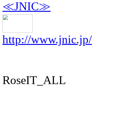
≪JNIC≫
http://www.jnic.jp/
RoseIT_ALL