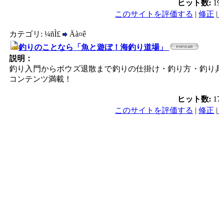
ヒット数:
1
このサイトを評価する
|
修正
|
カテゴリ: ¼ñÌ£
Äà¤ê
釣りのことなら「魚と遊ぼ！海釣り道場」
説明：
釣り入門からボウズ退散まで釣りの仕掛け・釣り方・釣り具
コンテンツ満載！
ヒット数:
1
このサイトを評価する
|
修正
|
PC／携帯SEO対策技術会,
／モバイルSEO対策技術会