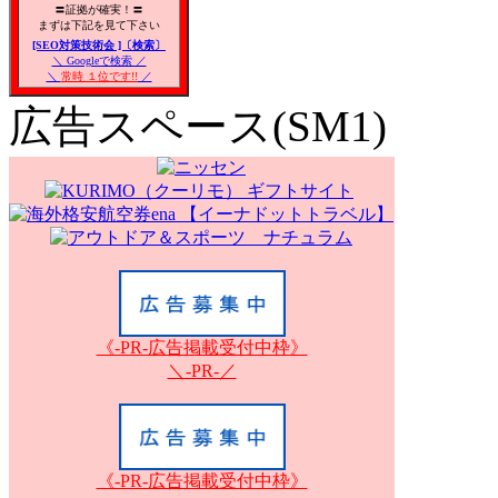
〓証拠が確実！〓
まずは下記を見て下さい
[SEO対策技術会 ]〔検索〕
＼ Googleで検索 ／
＼
常時 １位です!!
／
広告スペース(SM1)
《-PR-広告掲載受付中枠》
＼-PR-／
《-PR-広告掲載受付中枠》