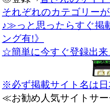
それぞれのカテゴリーが
♪≫っと思ったらすぐ掲
ング有!》
☆簡単に今すぐ登録出来
※必ず掲載サイト名は日
≪お勧め人気サイトサー