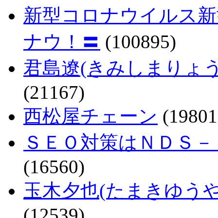
新型コロナウイルス新
ナウ！〓
(100895)
君島遼(きみしまりょ
(21167)
西松屋チェーン
(19801
ＳＥＯ対策はＮＤＳ－
(16560)
玉木夕也(たまきゆう
(12539)