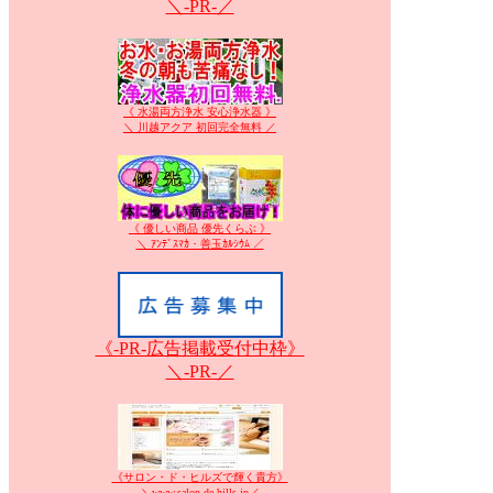
＼-PR-／
《 水湯両方浄水 安心浄水器 》
＼ 川越アクア 初回完全無料 ／
《 優しい商品 優先くらぶ 》
＼ ｱﾝﾃﾞｽﾏｶ・善玉ｶﾙｼｳﾑ ／
《-PR-広告掲載受付中枠》
＼-PR-／
《サロン・ド・ヒルズで輝く貴方》
＼www.salon-de-hills.jp／