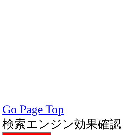
術会, SEO対策, SEO対策
策実践, SEO対策実施会員,
アクセスアップ, アクセ
向上, 集客, エスイーオ
対策SEO, 各種ブラウザー
対策, 無料で使えるSEO対
Go Page Top
検索エンジン効果確認