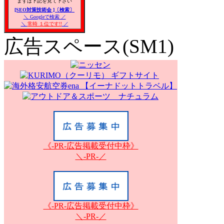
まずは下記を見て下さい
[SEO対策技術会 ]〔検索〕
＼ Googleで検索 ／
＼
常時 １位です!!
／
広告スペース(SM1)
《-PR-広告掲載受付中枠》
＼-PR-／
《-PR-広告掲載受付中枠》
＼-PR-／