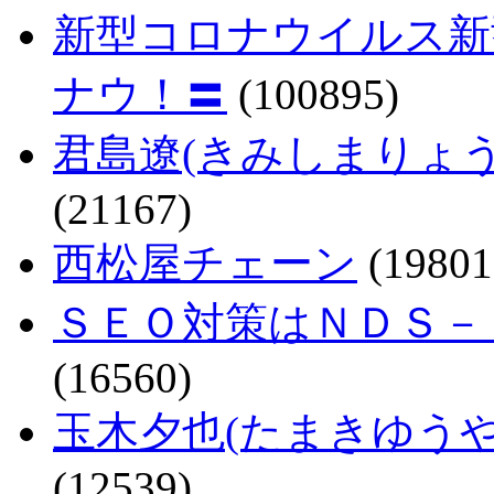
新型コロナウイルス新
ナウ！〓
(100895)
君島遼(きみしまりょ
(21167)
西松屋チェーン
(19801
ＳＥＯ対策はＮＤＳ－
(16560)
玉木夕也(たまきゆう
(12539)