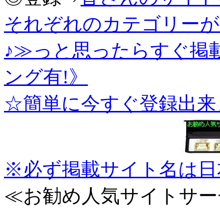
それぞれのカテゴリーが
♪≫っと思ったらすぐ掲
ング有!》
☆簡単に今すぐ登録出来
※必ず掲載サイト名は日
≪お勧め人気サイトサー