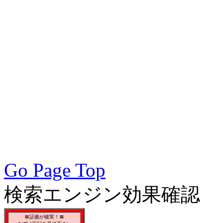
術会, SEO対策, SEO対策
策実践, SEO対策実施会員,
アクセスアップ, アクセ
向上, 集客, エスイーオ
対策SEO, 各種ブラウザー
対策, 無料で使えるSEO対
Go Page Top
検索エンジン効果確認
〓証拠が確実！〓