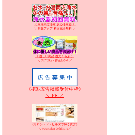
《 水湯両方浄水 安心浄水器 》
＼ 川越アクア 初回完全無料 ／
《 優しい商品 優先くらぶ 》
＼ ｱﾝﾃﾞｽﾏｶ・善玉ｶﾙｼｳﾑ ／
《-PR-広告掲載受付中枠》
＼-PR-／
《サロン・ド・ヒルズで輝く貴方》
＼www.salon-de-hills.jp／