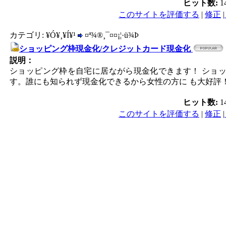
ヒット数:
1
このサイトを評価する
|
修正
|
カテゴリ: ¥Ó¥¸¥Í¥¹
¤ª¾®¸¯¤¤¡¦·ü¾Þ
ショッピング枠現金化/クレジットカード現金化
説明：
ショッピング枠を自宅に居ながら現金化できます！ ショ
す。誰にも知られず現金化できるから女性の方に も大好評
ヒット数:
1
このサイトを評価する
|
修正
|
PC／携帯SEO対策技術会,
／モバイルSEO対策技術会