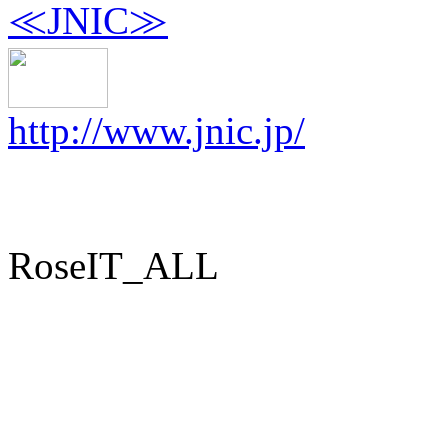
≪JNIC≫
http://www.jnic.jp/
RoseIT_ALL