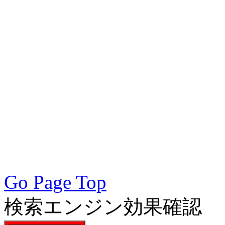
術会, SEO対策, SEO対策
策実践, SEO対策実施会員,
アクセスアップ, アクセ
向上, 集客, エスイーオ
対策SEO, 各種ブラウザー
対策, 無料で使えるSEO対
Go Page Top
検索エンジン効果確認