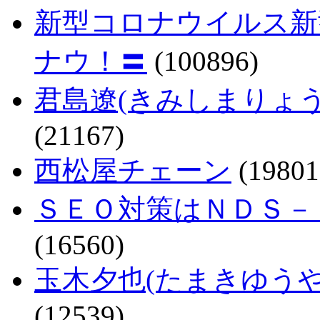
新型コロナウイルス新
ナウ！〓
(100896)
君島遼(きみしまりょ
(21167)
西松屋チェーン
(19801
ＳＥＯ対策はＮＤＳ－
(16560)
玉木夕也(たまきゆう
(12539)