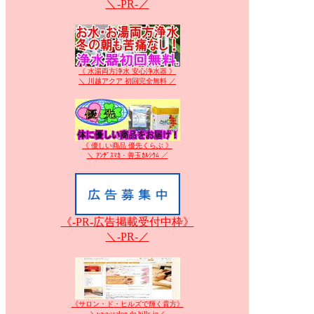
＼-PR-／
《 水湯両方浄水 安心浄水器 》
＼ 川越アクア 初回完全無料 ／
《 優しい商品 優先くらぶ 》
＼ ｱﾝﾃﾞｽﾏｶ・善玉ｶﾙｼｳﾑ ／
《-PR-広告掲載受付中枠》
＼-PR-／
《サロン・ド・ヒルズで輝く貴方》
＼www.salon-de-hills.jp／