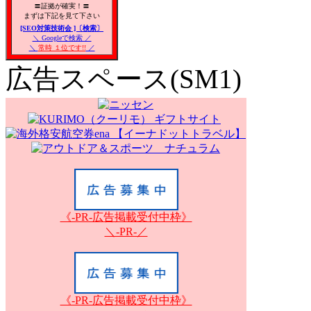
〓証拠が確実！〓
まずは下記を見て下さい
[SEO対策技術会 ]〔検索〕
＼ Googleで検索 ／
＼
常時 １位です!!
／
広告スペース(SM1)
《-PR-広告掲載受付中枠》
＼-PR-／
《-PR-広告掲載受付中枠》