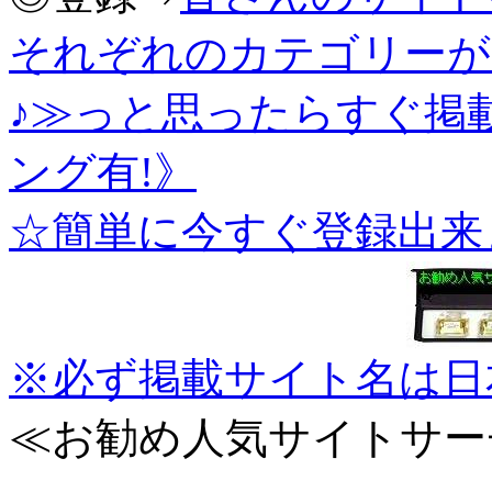
それぞれのカテゴリーが
♪≫っと思ったらすぐ掲
ング有!》
☆簡単に今すぐ登録出来
※必ず掲載サイト名は日
≪お勧め人気サイトサー