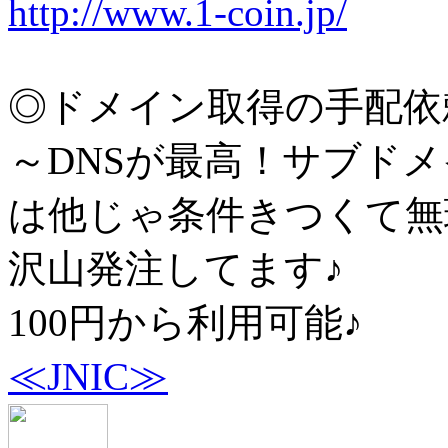
http://www.1-coin.jp/
◎ドメイン取得の手配依
～DNSが最高！サブド
は他じゃ条件きつくて無
沢山発注してます♪
100円から利用可能♪
≪JNIC≫