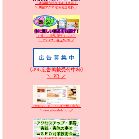
《 水湯両方浄水 安心浄水器 》
＼ 川越アクア 初回完全無料 ／
《 優しい商品 優先くらぶ 》
＼ ｱﾝﾃﾞｽﾏｶ・善玉ｶﾙｼｳﾑ ／
《-PR-広告掲載受付中枠》
＼-PR-／
《サロン・ド・ヒルズで輝く貴方》
＼www.salon-de-hills.jp／
《SEO対策実践.技術のNo.1》