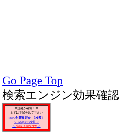
策実践, SEO対策実施会員,
アクセスアップ, アクセ
向上, 集客, エスイーオ
対策SEO, 各種ブラウザー
対策, 無料で使えるSEO対
Go Page Top
検索エンジン効果確認
〓証拠が確実！〓
まずは下記を見て下さい
[SEO対策技術会 ]〔検索〕
＼ Googleで検索 ／
＼
常時 １位です!!
／