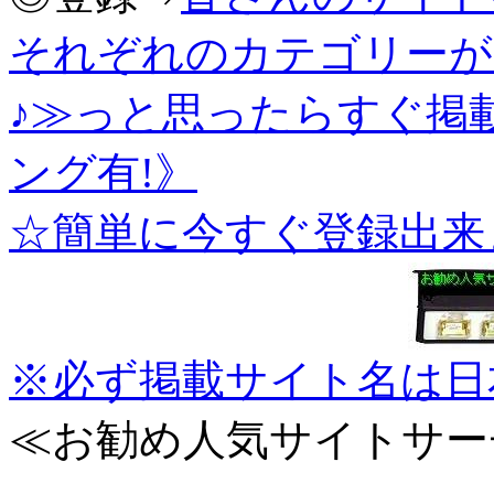
それぞれのカテゴリーが
♪≫っと思ったらすぐ掲
ング有!》
☆簡単に今すぐ登録出来
※必ず掲載サイト名は日
≪お勧め人気サイトサー