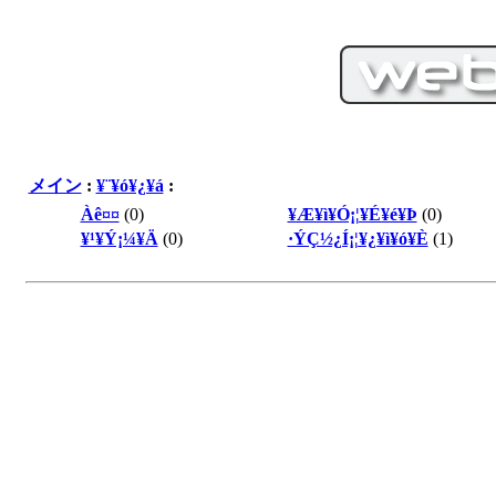
メイン
:
¥¨¥ó¥¿¥á
:
Àê¤¤
(0)
¥Æ¥ì¥Ó¡¦¥É¥é¥Þ
(0)
¥¹¥Ý¡¼¥Ä
(0)
·ÝÇ½¿Í¡¦¥¿¥ì¥ó¥È
(1)
PC／携帯SEO対策技術会,
／モバイルSEO対策技術会
術会, SEO対策, SEO対策