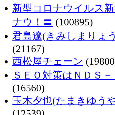
新型コロナウイルス新
ナウ！〓
(100895)
君島遼(きみしまりょ
(21167)
西松屋チェーン
(19800
ＳＥＯ対策はＮＤＳ－
(16560)
玉木夕也(たまきゆう
(12539)