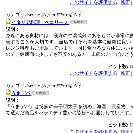
このサイトを評価する
|
修正
|
カテゴリ: Êë¤é¤·¡¦À¸³è
¥°¥ë¥á¡¦ÎÁÍý
イタリア料理 ペコリーノ
説明：
身近にある食材には、漢方の生薬成分のあるものが非常に多
善することが大切です。当店ではそれを基本に健康に良い
レンジ料理もご用意しています。同じ食べるなら体にいいも
ので、健康面に少しでも不安のある方、末病の方、ぜひど
ヒット数:
1
このサイトを評価する
|
修正
|
カテゴリ: Êë¤é¤·¡¦À¸³è
¥°¥ë¥á¡¦ÎÁÍý
うまデパ
説明：
「うまデパ」は博多の辛子明太子を初め、海産、農産物、
て選んだ商品をバラエティ豊かに皆様へお届けしています
ヒット数:
1
このサイトを評価する
|
修正
|