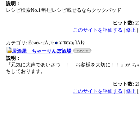
説明：
レシピ検索No.1/料理レシピ載せるならクックパッド
ヒット数:
2
このサイトを評価する
|
修正
|
カテゴリ: Êë¤é¤·¡¦À¸³è
¥°¥ë¥á¡¦ÎÁÍý
居酒屋 ちゃーりんぼ酒場
説明：
『元気に大声であいさつ！！ お客様を大切に！！』が.ち
ちしております。
ヒット数:
2
このサイトを評価する
|
修正
|