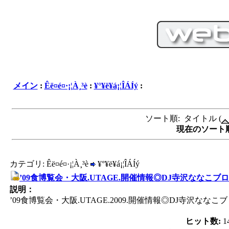
メイン
:
Êë¤é¤·¡¦À¸³è
:
¥°¥ë¥á¡¦ÎÁÍý
:
ソート順: タイトル (
現在のソート順サ
カテゴリ: Êë¤é¤·¡¦À¸³è
¥°¥ë¥á¡¦ÎÁÍý
’09食博覧会・大阪.UTAGE.開催情報◎DJ寺沢ななこブ
説明：
’09食博覧会・大阪.UTAGE.2009.開催情報◎DJ寺沢ななこ
ヒット数:
1