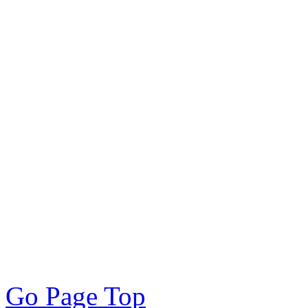
PC／携帯SEO対策技術会,
／モバイルSEO対策技術会
術会, SEO対策, SEO対策
策実践, SEO対策実施会員,
アクセスアップ, アクセ
向上, 集客, エスイーオ
対策SEO, 各種ブラウザー
対策, 無料で使えるSEO対
Go Page Top