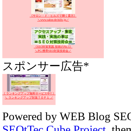
《サロン・ド・ヒルズで輝く貴方》
＼www.salon-de-hills.jp／
《SEO対策実践.技術のNo.1》
＼PC/携帯SEO対策技術会／
スポンサー広告*
《 ランキングアップ無料サービス中!! 》
＼ ランキングアップ対策ＴＯＰ１ ／
Powered by WEB Blog SEO
SEOtTec Cube Project
, the