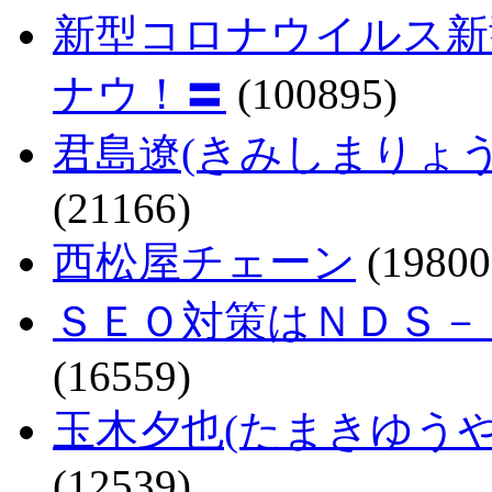
新型コロナウイルス新
ナウ！〓
(100895)
君島遼(きみしまりょ
(21166)
西松屋チェーン
(19800
ＳＥＯ対策はＮＤＳ－
(16559)
玉木夕也(たまきゆう
(12539)