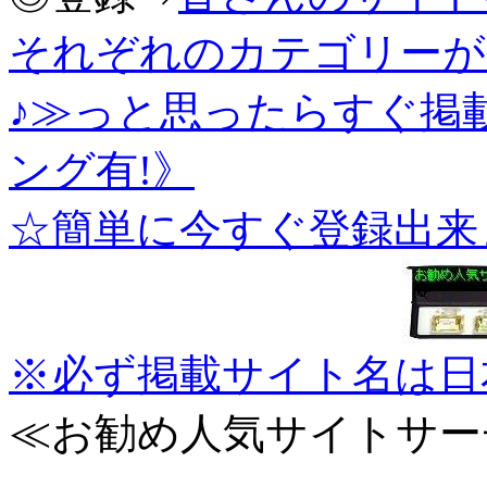
それぞれのカテゴリーが
♪≫っと思ったらすぐ掲
ング有!》
☆簡単に今すぐ登録出来
※必ず掲載サイト名は日
≪お勧め人気サイトサー