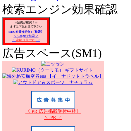
検索エンジン効果確認
〓証拠が確実！〓
まずは下記を見て下さい
[SEO対策技術会 ]〔検索〕
＼ Googleで検索 ／
＼
常時 １位です!!
／
広告スペース(SM1)
《-PR-広告掲載受付中枠》
＼-PR-／