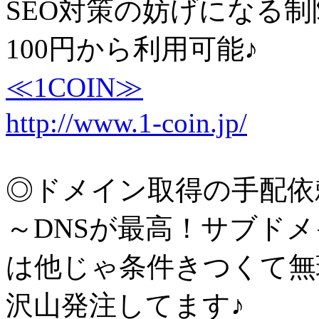
SEO対策の妨げになる制
100円から利用可能♪
≪1COIN≫
http://www.1-coin.jp/
◎ドメイン取得の手配依
～DNSが最高！サブド
は他じゃ条件きつくて無
沢山発注してます♪