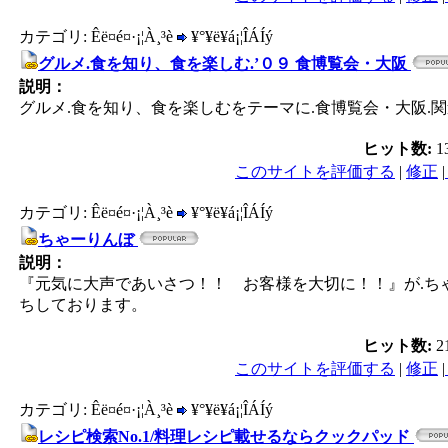
カテゴリ: Êë¤é¤·¡¦À¸³è
¥°¥ë¥á¡¦ÎÁÍý
グルメ.食を知り、食を楽しむ.’０９ 食博覧会・大阪
説明：
グルメ.食を知り、食を楽しむをテーマに.食博覧会・大阪.
ヒット数:
1
このサイトを評価する
|
修正
|
カテゴリ: Êë¤é¤·¡¦À¸³è
¥°¥ë¥á¡¦ÎÁÍý
ちゃーりんぼ
説明：
『元気に大声であいさつ！！ お客様を大切に！！』が.ち
ちしております。
ヒット数:
2
このサイトを評価する
|
修正
|
カテゴリ: Êë¤é¤·¡¦À¸³è
¥°¥ë¥á¡¦ÎÁÍý
レシピ検索No.1/料理レシピ載せるならクックパッド