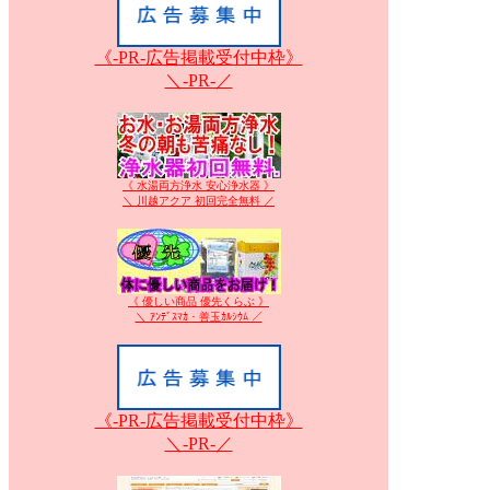
《-PR-広告掲載受付中枠》
＼-PR-／
《 水湯両方浄水 安心浄水器 》
＼ 川越アクア 初回完全無料 ／
《 優しい商品 優先くらぶ 》
＼ ｱﾝﾃﾞｽﾏｶ・善玉ｶﾙｼｳﾑ ／
《-PR-広告掲載受付中枠》
＼-PR-／