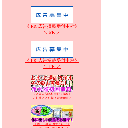
《-PR-広告掲載受付中枠》
＼-PR-／
《-PR-広告掲載受付中枠》
＼-PR-／
《 水湯両方浄水 安心浄水器 》
＼ 川越アクア 初回完全無料 ／
《 優しい商品 優先くらぶ 》