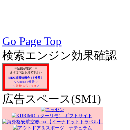
対策SEO, 各種ブラウザー
対策, 無料で使えるSEO対
Go Page Top
検索エンジン効果確認
〓証拠が確実！〓
まずは下記を見て下さい
[SEO対策技術会 ]〔検索〕
＼ Googleで検索 ／
＼
常時 １位です!!
／
広告スペース(SM1)