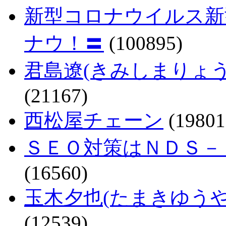
新型コロナウイルス新
ナウ！〓
(100895)
君島遼(きみしまりょ
(21167)
西松屋チェーン
(19801
ＳＥＯ対策はＮＤＳ－
(16560)
玉木夕也(たまきゆう
(12539)