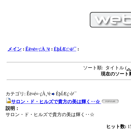
メイン
:
Êë¤é¤·¡¦À¸³è
:
ÈþÍÆ¡¦·ò¹¯
:
ソート順: タイトル (
現在のソート順サ
カテゴリ: Êë¤é¤·¡¦À¸³è
ÈþÍÆ¡¦·ò¹¯
サロン・ド・ヒルズで貴方の美は輝く‥☆
説明：
サロン・ド・ヒルズで貴方の美は輝く‥☆
ヒット数:
1