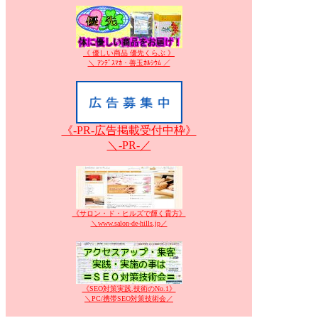
《 優しい商品 優先くらぶ 》
＼ ｱﾝﾃﾞｽﾏｶ・善玉ｶﾙｼｳﾑ ／
《-PR-広告掲載受付中枠》
＼-PR-／
《サロン・ド・ヒルズで輝く貴方》
＼www.salon-de-hills.jp／
《SEO対策実践.技術のNo.1》
＼PC/携帯SEO対策技術会／