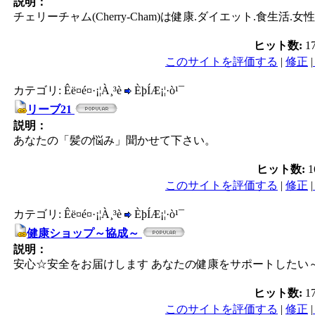
説明：
チェリーチャム(Cherry-Cham)は健康.ダイエット.食
ヒット数:
1
このサイトを評価する
|
修正
|
カテゴリ: Êë¤é¤·¡¦À¸³è
ÈþÍÆ¡¦·ò¹¯
リーブ21
説明：
あなたの「髪の悩み」聞かせて下さい。
ヒット数:
1
このサイトを評価する
|
修正
|
カテゴリ: Êë¤é¤·¡¦À¸³è
ÈþÍÆ¡¦·ò¹¯
健康ショップ～協成～
説明：
安心☆安全をお届けします あなたの健康をサポートしたい
ヒット数:
1
このサイトを評価する
|
修正
|