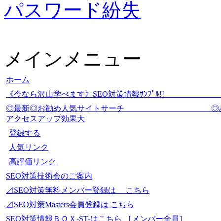
パスワード紛失
メインメニュー
ホーム
《今なら沢山学べます》SEO対策情報ｻﾝﾌﾟ
◎最新◎お勧め人気サイトサーチ
アクセスアップ効果大
登録する
人気リンク
高評価リンク
SEO対策技術会のご案内
⊿SEO対策無料メンバー登録は こちら
⊿SEO対策Masters会員登録は こちら
SEO対策情報ＢＯＸ-ST-はこちら ［メンバー全員］