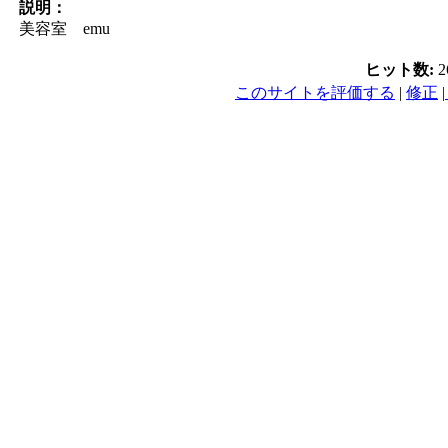
説明：
美容室 emu
ヒット数:
2
このサイトを評価する
|
修正
|
PC／携帯SEO対策技術会,
／モバイルSEO対策技術会
術会, SEO対策, SEO対策
策実践, SEO対策実施会員,