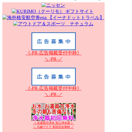
《-PR-広告掲載受付中枠》
＼-PR-／
《-PR-広告掲載受付中枠》
＼-PR-／
《 水湯両方浄水 安心浄水器 》
＼ 川越アクア 初回完全無料 ／