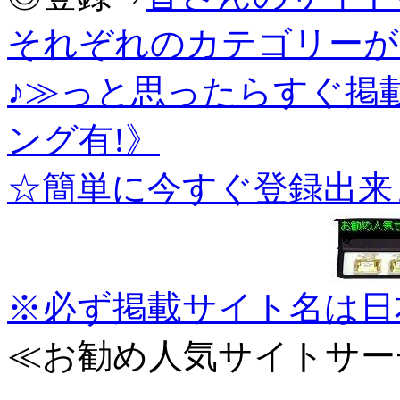
それぞれのカテゴリーが
♪≫っと思ったらすぐ掲
ング有!》
☆簡単に今すぐ登録出来
※必ず掲載サイト名は日
≪お勧め人気サイトサー