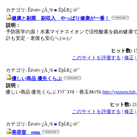
カテゴリ: Êë¤é¤·¡¦À¸³è
ÈþÍÆ¡¦·ò¹¯
健康と副業 副収入 やっぱり健康が一番！
説明：
予防医学の源！水素マイナスイオンで活性酸素を鎮め健康で
計も安定・老後も安心＼(-o-)／
ヒット数:
1
このサイトを評価する
|
修正
|
カテゴリ: Êë¤é¤·¡¦À¸³è
ÈþÍÆ¡¦·ò¹¯
優しい商品 優先くらぶ
説明：
優しい商品 優先くらぶ ｱﾝﾃﾞｽﾏｶ・善玉ｶﾙｼｳﾑ
http://yuusenclub
ヒット数:
2
このサイトを評価する
|
修正
|
カテゴリ: Êë¤é¤·¡¦À¸³è
ÈþÍÆ¡¦·ò¹¯
美容室 emu