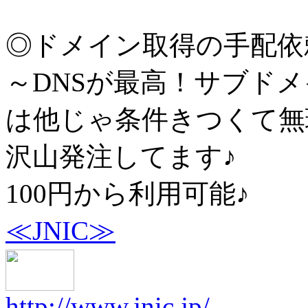
◎ドメイン取得の手配依
～DNSが最高！サブド
は他じゃ条件きつくて無
沢山発注してます♪
100円から利用可能♪
≪JNIC≫
http://www.jnic.jp/