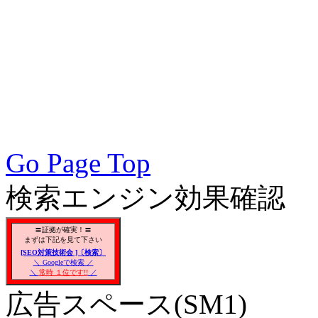
アクセスアップ, アクセ
向上, 集客, エスイーオ
対策SEO, 各種ブラウザー
対策, 無料で使えるSEO対
Go Page Top
検索エンジン効果確認
〓証拠が確実！〓
まずは下記を見て下さい
[SEO対策技術会 ]〔検索〕
＼ Googleで検索 ／
＼
常時 １位です!!
／
広告スペース(SM1)