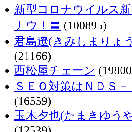
新型コロナウイルス新
ナウ！〓
(100895)
君島遼(きみしまりょ
(21166)
西松屋チェーン
(19800
ＳＥＯ対策はＮＤＳ－
(16559)
玉木夕也(たまきゆう
(12539)