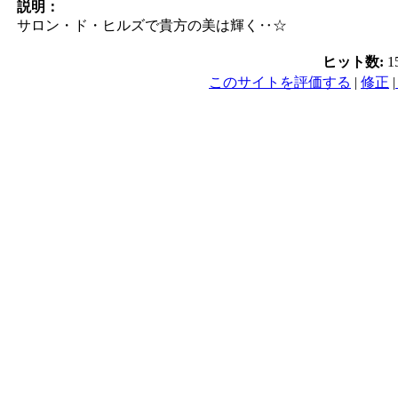
説明：
サロン・ド・ヒルズで貴方の美は輝く‥☆
ヒット数:
1
このサイトを評価する
|
修正
|
PC／携帯SEO対策技術会,
／モバイルSEO対策技術会
術会, SEO対策, SEO対策
策実践, SEO対策実施会員,