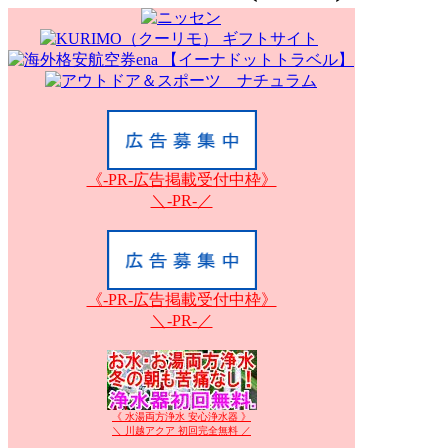
《-PR-広告掲載受付中枠》
＼-PR-／
《-PR-広告掲載受付中枠》
＼-PR-／
《 水湯両方浄水 安心浄水器 》
＼ 川越アクア 初回完全無料 ／