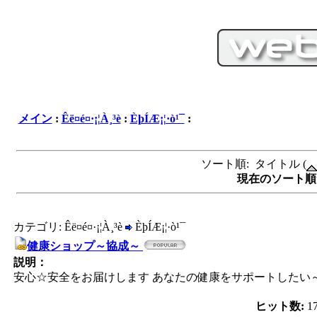
メイン
:
Êë¤é¤·¡¦À¸³è
:
ÈþÍÆ¡¦·ò¹¯
:
ソート順: タイトル (
現在のソート順サ
カテゴリ: Êë¤é¤·¡¦À¸³è
ÈþÍÆ¡¦·ò¹¯
健康ショップ～協成～
説明：
安心☆安全をお届けします あなたの健康をサポートしたい
ヒット数:
1