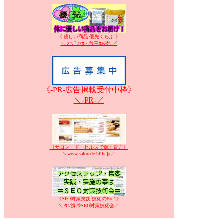
《 優しい商品 優先くらぶ 》
＼ ｱﾝﾃﾞｽﾏｶ・善玉ｶﾙｼｳﾑ ／
《-PR-広告掲載受付中枠》
＼-PR-／
《サロン・ド・ヒルズで輝く貴方》
＼www.salon-de-hills.jp／
《SEO対策実践.技術のNo.1》
＼PC/携帯SEO対策技術会／