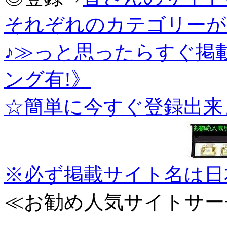
それぞれのカテゴリーが
♪≫っと思ったらすぐ掲
ング有!》
☆簡単に今すぐ登録出来
※必ず掲載サイト名は日
≪お勧め人気サイトサー