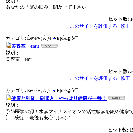
説明：
あなたの「髪の悩み」聞かせて下さい。
ヒット数:
1
このサイトを評価する
|
修正
|
カテゴリ: Êë¤é¤·¡¦À¸³è
ÈþÍÆ¡¦·ò¹¯
美容室 emu
説明：
美容室 emu
ヒット数:
2
このサイトを評価する
|
修正
|
カテゴリ: Êë¤é¤·¡¦À¸³è
ÈþÍÆ¡¦·ò¹¯
健康と副業 副収入 やっぱり健康が一番！
説明：
予防医学の源！水素マイナスイオンで活性酸素を鎮め健康で
計も安定・老後も安心＼(-o-)／
ヒット数:
1