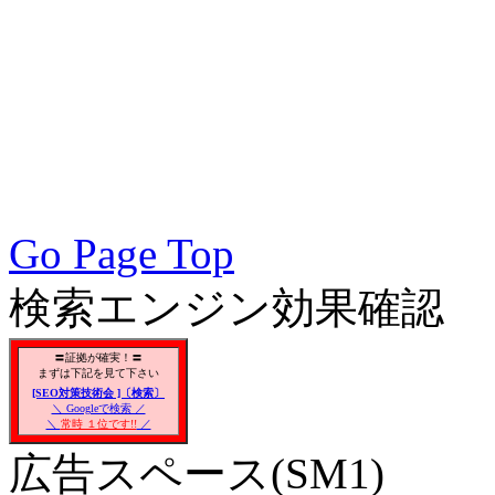
アクセスアップ, アクセ
向上, 集客, エスイーオ
対策SEO, 各種ブラウザー
対策, 無料で使えるSEO対
Go Page Top
検索エンジン効果確認
〓証拠が確実！〓
まずは下記を見て下さい
[SEO対策技術会 ]〔検索〕
＼ Googleで検索 ／
＼
常時 １位です!!
／
広告スペース(SM1)