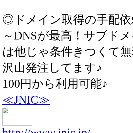
◎ドメイン取得の手配依
～DNSが最高！サブド
は他じゃ条件きつくて無
沢山発注してます♪
100円から利用可能♪
≪JNIC≫
http://www.jnic.jp/