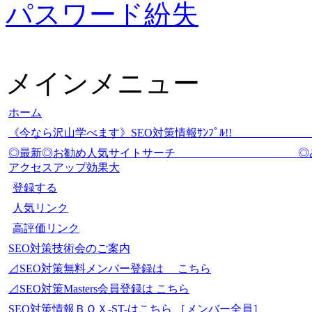
パスワード紛失
メインメニュー
ホーム
《今なら沢山学べます》SEO対策情報ｻﾝﾌﾟ
◎最新◎お勧め人気サイトサーチ
アクセスアップ効果大
登録する
人気リンク
高評価リンク
SEO対策技術会のご案内
⊿SEO対策無料メンバー登録は こちら
⊿SEO対策Masters会員登録は こちら
SEO対策情報ＢＯＸ-ST-はこちら ［メンバー全員］