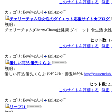
このサイトを評価する
|
修正
|
カテゴリ: Êë¤é¤·¡¦À¸³è
ÈþÍÆ¡¦·ò¹¯
チェリーチャム◎女性のダイエット応援サイト★ブログ
説明：
チェリーチャム(Cherry-Cham)は健康.ダイエット.食
ヒット数:
1
このサイトを評価する
|
修正
|
カテゴリ: Êë¤é¤·¡¦À¸³è
ÈþÍÆ¡¦·ò¹¯
優しい商品 優先くらぶ
説明：
優しい商品 優先くらぶ ｱﾝﾃﾞｽﾏｶ・善玉ｶﾙｼｳﾑ
http://yuusenclub
ヒット数:
2
このサイトを評価する
|
修正
|
カテゴリ: Êë¤é¤·¡¦À¸³è
ÈþÍÆ¡¦·ò¹¯
リーブ21