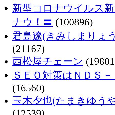
新型コロナウイルス新
ナウ！〓
(100896)
君島遼(きみしまりょ
(21167)
西松屋チェーン
(19801
ＳＥＯ対策はＮＤＳ－
(16560)
玉木夕也(たまきゆう
(12539)