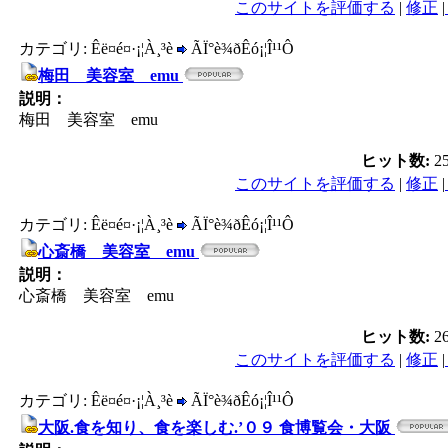
このサイトを評価する
|
修正
|
カテゴリ: Êë¤é¤·¡¦À¸³è
ÃÏ°è¾ðÊó¡¦Î¹¹Ô
梅田 美容室 emu
説明：
梅田 美容室 emu
ヒット数:
2
このサイトを評価する
|
修正
|
カテゴリ: Êë¤é¤·¡¦À¸³è
ÃÏ°è¾ðÊó¡¦Î¹¹Ô
心斎橋 美容室 emu
説明：
心斎橋 美容室 emu
ヒット数:
2
このサイトを評価する
|
修正
|
カテゴリ: Êë¤é¤·¡¦À¸³è
ÃÏ°è¾ðÊó¡¦Î¹¹Ô
大阪.食を知り、食を楽しむ.’０９ 食博覧会・大阪