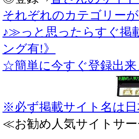
それぞれのカテゴリーが
♪≫っと思ったらすぐ掲
ング有!》
☆簡単に今すぐ登録出来
※必ず掲載サイト名は日
≪お勧め人気サイトサー