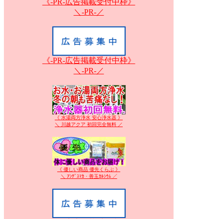
《-PR-広告掲載受付中枠》
＼-PR-／
《-PR-広告掲載受付中枠》
＼-PR-／
《 水湯両方浄水 安心浄水器 》
＼ 川越アクア 初回完全無料 ／
《 優しい商品 優先くらぶ 》
＼ ｱﾝﾃﾞｽﾏｶ・善玉ｶﾙｼｳﾑ ／