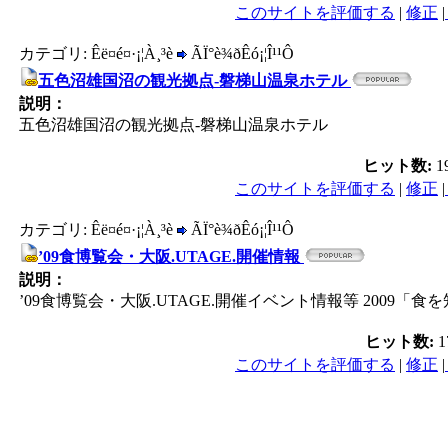
このサイトを評価する
|
修正
|
カテゴリ: Êë¤é¤·¡¦À¸³è
ÃÏ°è¾ðÊó¡¦Î¹¹Ô
五色沼雄国沼の観光拠点-磐梯山温泉ホテル
説明：
五色沼雄国沼の観光拠点-磐梯山温泉ホテル
ヒット数:
1
このサイトを評価する
|
修正
|
カテゴリ: Êë¤é¤·¡¦À¸³è
ÃÏ°è¾ðÊó¡¦Î¹¹Ô
’09食博覧会・大阪.UTAGE.開催情報
説明：
’09食博覧会・大阪.UTAGE.開催イベント情報等 2009「
ヒット数:
1
このサイトを評価する
|
修正
|