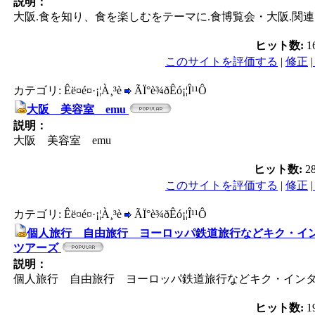
説明：
大阪.食を知り、食を楽しむをテーマに.食博覧会・大阪.関
ヒット数:
1
このサイトを評価する
|
修正
|
カテゴリ: Êë¤é¤·¡¦À¸³è
ÃÏ°è¾ðÊó¡¦Î¹¹Ô
大阪 美容室 emu
説明：
大阪 美容室 emu
ヒット数:
2
このサイトを評価する
|
修正
|
カテゴリ: Êë¤é¤·¡¦À¸³è
ÃÏ°è¾ðÊó¡¦Î¹¹Ô
個人旅行 自由旅行 ヨーロッパ鉄道旅行などキク・イ
ツアーズ
説明：
個人旅行 自由旅行 ヨーロッパ鉄道旅行などキク・イン
ヒット数:
1