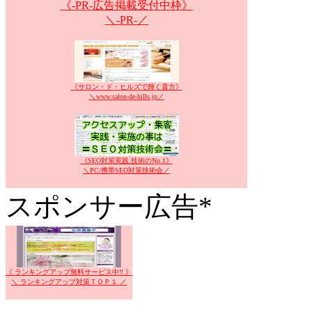
《-PR-広告掲載受付中枠》
＼-PR-／
《サロン・ド・ヒルズで輝く貴方》
＼www.salon-de-hills.jp／
《SEO対策実践.技術のNo.1》
＼PC/携帯SEO対策技術会／
スポンサー広告*
《 ランキングアップ無料サービス中!! 》
＼ ランキングアップ対策ＴＯＰ１ ／