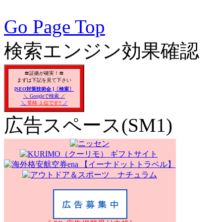
対策, 無料で使えるSEO対
Go Page Top
検索エンジン効果確認
〓証拠が確実！〓
まずは下記を見て下さい
[SEO対策技術会 ]〔検索〕
＼ Googleで検索 ／
＼
常時 １位です!!
／
広告スペース(SM1)