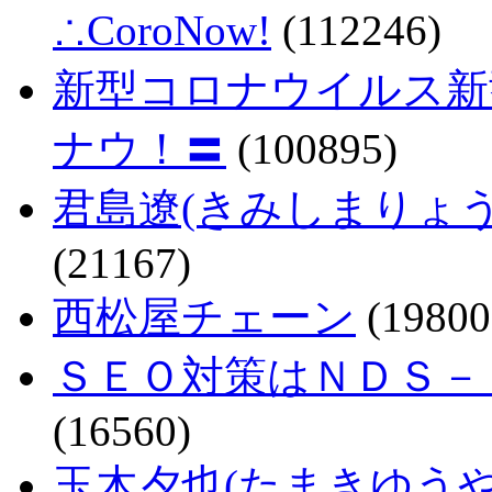
∴CoroNow!
(112246)
新型コロナウイルス新
ナウ！〓
(100895)
君島遼(きみしまりょ
(21167)
西松屋チェーン
(19800
ＳＥＯ対策はＮＤＳ－
(16560)
玉木夕也(たまきゆう