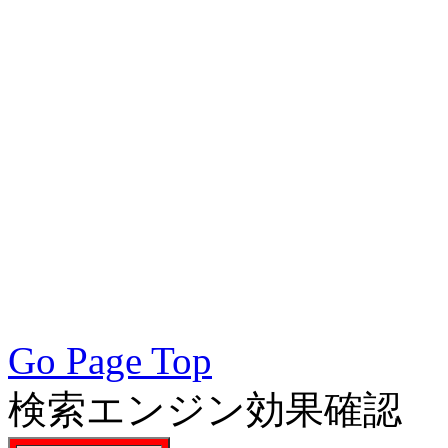
術会, SEO対策, SEO対策
策実践, SEO対策実施会員,
アクセスアップ, アクセ
向上, 集客, エスイーオ
対策SEO, 各種ブラウザー
対策, 無料で使えるSEO対
Go Page Top
検索エンジン効果確認