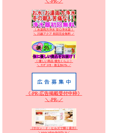
＼-PR-／
《 水湯両方浄水 安心浄水器 》
＼ 川越アクア 初回完全無料 ／
《 優しい商品 優先くらぶ 》
＼ ｱﾝﾃﾞｽﾏｶ・善玉ｶﾙｼｳﾑ ／
《-PR-広告掲載受付中枠》
＼-PR-／
《サロン・ド・ヒルズで輝く貴方》
＼www.salon-de-hills.jp／