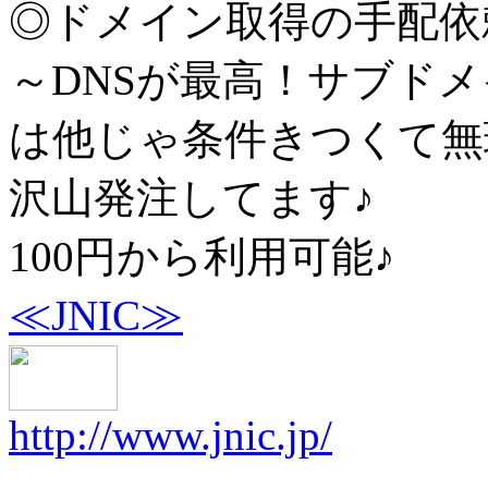
◎ドメイン取得の手配依
～DNSが最高！サブド
は他じゃ条件きつくて無
沢山発注してます♪
100円から利用可能♪
≪JNIC≫
http://www.jnic.jp/