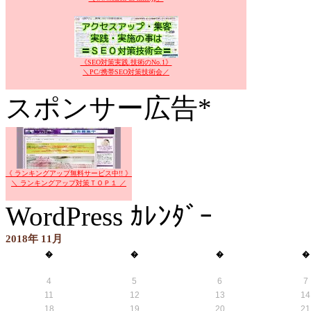
《SEO対策実践.技術のNo.1》
＼PC/携帯SEO対策技術会／
スポンサー広告*
《 ランキングアップ無料サービス中!! 》
＼ ランキングアップ対策ＴＯＰ１ ／
WordPress ｶﾚﾝﾀﾞｰ
2018年 11月
�
�
�
�
4
5
6
7
11
12
13
14
18
19
20
21