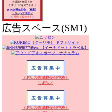
〓証拠が確実！〓
まずは下記を見て下さい
[SEO対策技術会 ]〔検索〕
＼ Googleで検索 ／
＼
常時 １位です!!
／
広告スペース(SM1)
《-PR-広告掲載受付中枠》
＼-PR-／
《-PR-広告掲載受付中枠》