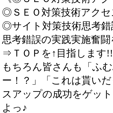
◎ＳＥＯ対策技術アクセ
◎サイト対策技術思考錯
思考錯誤の実践実施奮闘
⇒ＴＯＰを↑目指します!!
もちろん皆さんも「ふむ
ー！？」「これは貰いだ
スアップの成功をゲッ
よっ♪