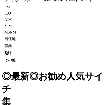
メールアドレス
PM
ICQ
AIM
YIM
MSNM
居住地
職業
趣味
その他
◎最新◎お勧め人気サイ
チ ◎みんな
集 ◎