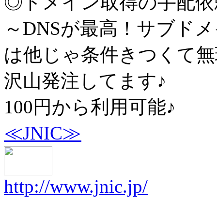
◎ドメイン取得の手配依
～DNSが最高！サブド
は他じゃ条件きつくて無
沢山発注してます♪
100円から利用可能♪
≪JNIC≫
http://www.jnic.jp/