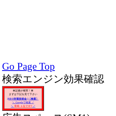
アクセスアップ, アクセ
向上, 集客, エスイーオ
対策SEO, 各種ブラウザー
対策, 無料で使えるSEO対
Go Page Top
検索エンジン効果確認
〓証拠が確実！〓
まずは下記を見て下さい
[SEO対策技術会 ]〔検索〕
＼ Googleで検索 ／
＼
常時 １位です!!
／