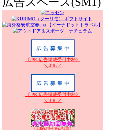
広告スペース(SM1)
《-PR-広告掲載受付中枠》
＼-PR-／
《-PR-広告掲載受付中枠》
＼-PR-／
《 水湯両方浄水 安心浄水器 》