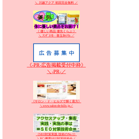
＼ 川越アクア 初回完全無料 ／
《 優しい商品 優先くらぶ 》
＼ ｱﾝﾃﾞｽﾏｶ・善玉ｶﾙｼｳﾑ ／
《-PR-広告掲載受付中枠》
＼-PR-／
《サロン・ド・ヒルズで輝く貴方》
＼www.salon-de-hills.jp／
《SEO対策実践.技術のNo.1》
＼PC/携帯SEO対策技術会／