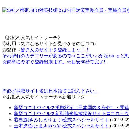
《お勧め人気サイトサーチ》
◎利用⇒気になるサイトが見つかるのはココ♪
◎登録⇒
皆さんのサイトを登録しよう！！
それぞれのカテゴリーがあるので≪ここがいいかな♪≫っと思
☆簡単に今すぐ登録出来ます。☆目安60秒で完了!
※必ず掲載サイト名は日本語でご記入下さい。
≪お勧め人気サイトサーチ≫新着リンク
新型コロナウイルス拡散状況［日本国内＆海外］・関連情報把
新型コロナウイルス新型肺炎拡散状況サイト〓コロナウ
君島遼(きみしまりょう)公式スペシャルサイト
(2019-9-2
玉木夕也(たまきゆうや)公式スペシャルサイト
(2019-9-2