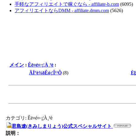
手軽なアフィリエイトで稼ぐなら - affiliate-b.com
(6095)
アフィリエイトならDMM - affiliate.dmm.com
(5626)
メイン
:
Êë¤é¤·¡¦À¸³è
:
ÃÏ°è¾ðÊó¡¦Î¹¹Ô
(8)
Èþ
カテゴリ: Êë¤é¤·¡¦À¸³è
君島遼(きみしまりょう)公式スペシャルサイト
説明：