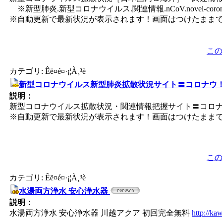
※新型肺炎.新型コロナウイルス.関連情報.nCoV.novel-coronavirus
※自動更新で最新状況が表示されます！画面はつけたままで
こ
カテゴリ: Êë¤é¤·¡¦À¸³è
新型コロナウイルス新型肺炎拡散状況サイト〓コロナウ
説明：
新型コロナウイルス拡散状況・関連情報把握サイト〓コロナウ！〓 ※新型肺
※自動更新で最新状況が表示されます！画面はつけたままで
こ
カテゴリ: Êë¤é¤·¡¦À¸³è
水湯両方浄水 安心浄水器
説明：
水湯両方浄水 安心浄水器 川越アクア 初回完全無料
http://k