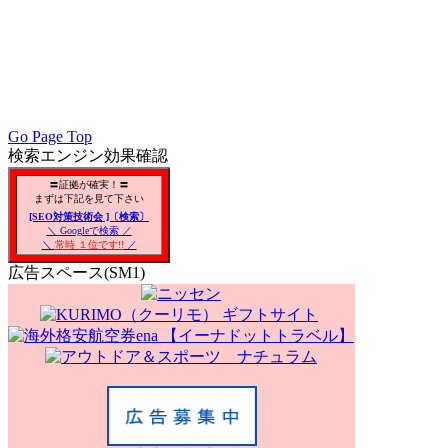
PC／携帯SEO対策技術会, PC・携帯SEO対策技術会, PC／モバ
会員, SEO対策改善, SEO対策技術, アクセスアップ, アク
リアSEO対策, 無料で使えるSEO対策,
Go Page Top
検索エンジン効果確認
〓証拠が確実！〓
まずは下記を見て下さい
[SEO対策技術会 ]〔検索〕
＼ Googleで検索 ／
＼
常時 １位です!!
／
広告スペース(SM1)