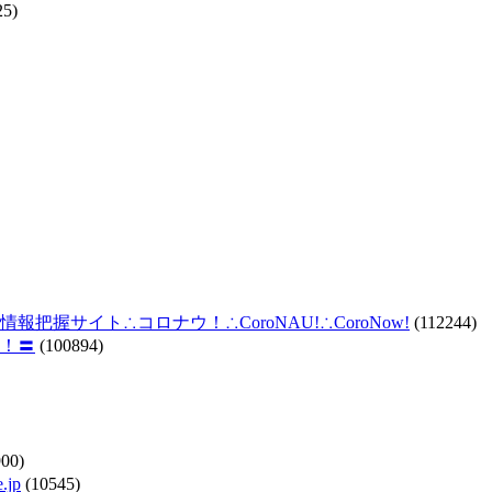
25)
握サイト∴コロナウ！∴CoroNAU!∴CoroNow!
(112244)
！〓
(100894)
00)
jp
(10545)