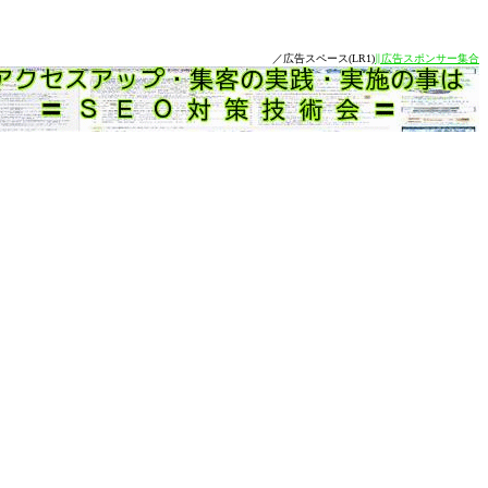
／広告スペース(LR1)
∥広告スポンサー集合