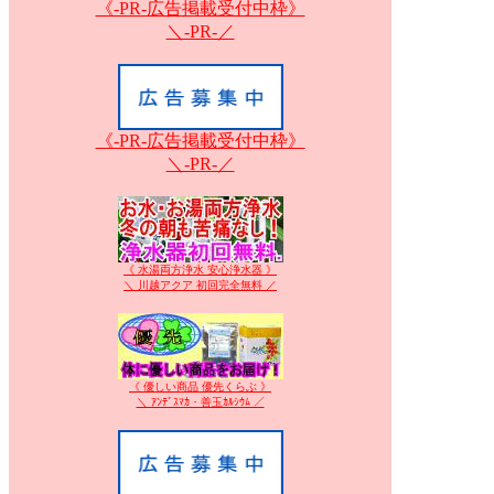
《-PR-広告掲載受付中枠》
＼-PR-／
《-PR-広告掲載受付中枠》
＼-PR-／
《 水湯両方浄水 安心浄水器 》
＼ 川越アクア 初回完全無料 ／
《 優しい商品 優先くらぶ 》
＼ ｱﾝﾃﾞｽﾏｶ・善玉ｶﾙｼｳﾑ ／