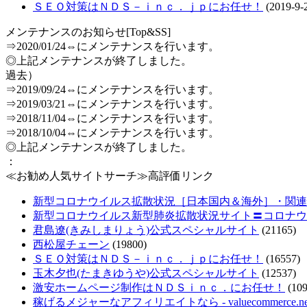
ＳＥＯ対策はＮＤＳ－ｉｎｃ．ｊｐにお任せ！
(2019-9-
メンテナンスのお知らせ[Top&SS]
⇒2020/01/24⇔にメンテナンスを行います。
◎上記メンテナンスが終了しました。
過去）
⇒2019/09/24⇔にメンテナンスを行います。
⇒2019/03/21⇔にメンテナンスを行います。
⇒2018/11/04⇔にメンテナンスを行います。
⇒2018/10/04⇔にメンテナンスを行います。
◎上記メンテナンスが終了しました。
：
≪お勧め人気サイトサーチ≫高評価リンク
新型コロナウイルス拡散状況［日本国内＆海外］・関連情報把
新型コロナウイルス新型肺炎拡散状況サイト〓コロナウ
君島遼(きみしまりょう)公式スペシャルサイト
(21165)
西松屋チェーン
(19800)
ＳＥＯ対策はＮＤＳ－ｉｎｃ．ｊｐにお任せ！
(16557)
玉木夕也(たまきゆうや)公式スペシャルサイト
(12537)
激安ホームページ制作はＮＤＳｉｎｃ．にお任せ！
(109
稼げるメジャーなアフィリエイトなら - valuecommerce.ne.