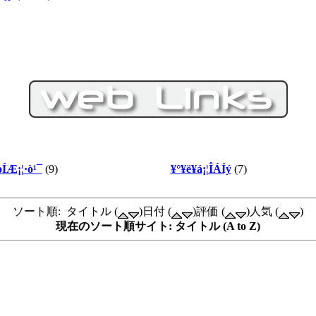
ÍÆ¡¦·ò¹¯
(9)
¥°¥ë¥á¡¦ÎÁÍý
(7)
ソート順: タイトル (
)日付 (
)評価 (
)人気 (
)
現在のソート順サイト: タイトル (A to Z)