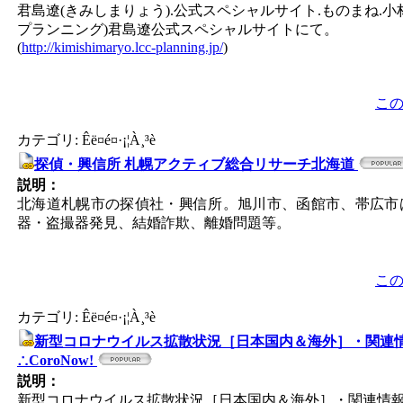
君島遼(きみしまりょう).公式スペシャルサイト.ものまね.小林
プランニング)君島遼公式スペシャルサイトにて。
(
http://kimishimaryo.lcc-planning.jp/
)
こ
カテゴリ: Êë¤é¤·¡¦À¸³è
探偵・興信所 札幌アクティブ総合リサーチ北海道
説明：
北海道札幌市の探偵社・興信所。旭川市、函館市、帯広市
器・盗撮器発見、結婚詐欺、離婚問題等。
こ
カテゴリ: Êë¤é¤·¡¦À¸³è
新型コロナウイルス拡散状況［日本国内＆海外］・関連情報
∴CoroNow!
説明：
新型コロナウイルス拡散状況［日本国内＆海外］・関連情報把握サイ