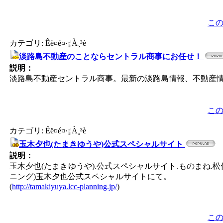
こ
カテゴリ: Êë¤é¤·¡¦À¸³è
淡路島不動産のことならセントラル商事にお任せ！
説明：
淡路島不動産セントラル商事。最新の淡路島情報、不動産
こ
カテゴリ: Êë¤é¤·¡¦À¸³è
玉木夕也(たまきゆうや)公式スペシャルサイト
説明：
玉木夕也(たまきゆうや).公式スペシャルサイト.ものまね.松任
ニング)玉木夕也公式スペシャルサイトにて。
(
http://tamakiyuya.lcc-planning.jp/
)
こ