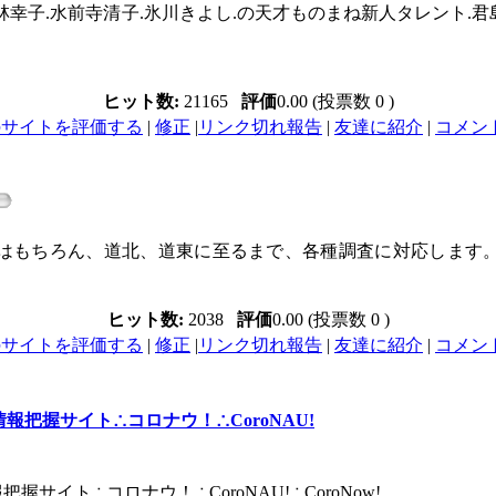
幸子.水前寺清子.氷川きよし.の天才ものまね新人タレント.君島遼.
ヒット数:
21165
評価
0.00 (投票数 0 )
のサイトを評価する
|
修正
|
リンク切れ報告
|
友達に紹介
|
コメント 
はもちろん、道北、道東に至るまで、各種調査に対応します
ヒット数:
2038
評価
0.00 (投票数 0 )
のサイトを評価する
|
修正
|
リンク切れ報告
|
友達に紹介
|
コメント 
把握サイト∴コロナウ！∴CoroNAU!
ト∴コロナウ！∴CoroNAU!∴CoroNow!