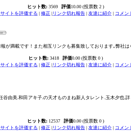
ヒット数:
3569
評価
10.00 (投票数 2 )
のサイトを評価する
|
修正
|
リンク切れ報告
|
友達に紹介
|
コメント 
情報が満載です！また相互リンクも募集致しております｡弊社は
ヒット数:
3418
評価
0.00 (投票数 0 )
のサイトを評価する
|
修正
|
リンク切れ報告
|
友達に紹介
|
コメント 
谷由美.和田アキ子.の天才ものまね新人タレント.玉木夕也.詳しく
ヒット数:
12537
評価
0.00 (投票数 0 )
のサイトを評価する
|
修正
|
リンク切れ報告
|
友達に紹介
|
コメント 