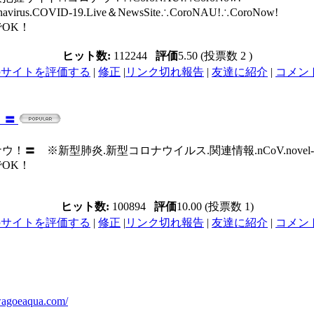
.COVID-19.Live＆NewsSite∴CoroNAU!∴CoroNow!
OK！
ヒット数:
112244
評価
5.50 (投票数 2 )
のサイトを評価する
|
修正
|
リンク切れ報告
|
友達に紹介
|
コメント 
！〓
炎.新型コロナウイルス.関連情報.nCoV.novel-coronaviru
OK！
ヒット数:
100894
評価
10.00 (投票数 1)
のサイトを評価する
|
修正
|
リンク切れ報告
|
友達に紹介
|
コメント 
awagoeaqua.com/