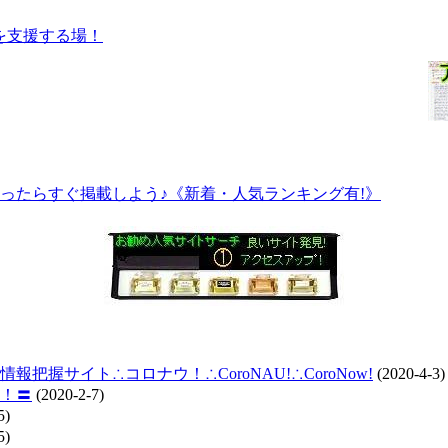
ったらすぐ掲載しよう♪《新着・人気ランキング有!》
握サイト∴コロナウ！∴CoroNAU!∴CoroNow!
(2020-4-3)
！〓
(2020-2-7)
5)
5)